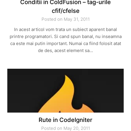
Conditii in ColdFusion – tag-urile
cfif/cfelse
Posted on May 31, 2011
In acest articol vom trata un subiect aparent banal
printre programatori. Si cand spun banal, nu inseamna
ca este mai putin important. Numai ca fiind folosit atat
de des, acest element sa…
Rute in CodeIgniter
Posted on May 20, 2011