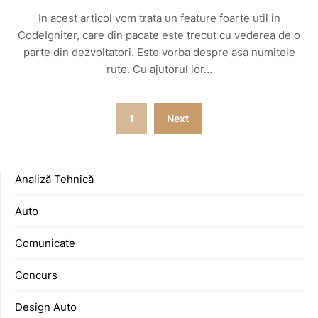
In acest articol vom trata un feature foarte util in
CodeIgniter, care din pacate este trecut cu vederea de o
parte din dezvoltatori. Este vorba despre asa numitele
rute. Cu ajutorul lor…
Posts
1
Next
pagination
Analiză Tehnică
Auto
Comunicate
Concurs
Design Auto