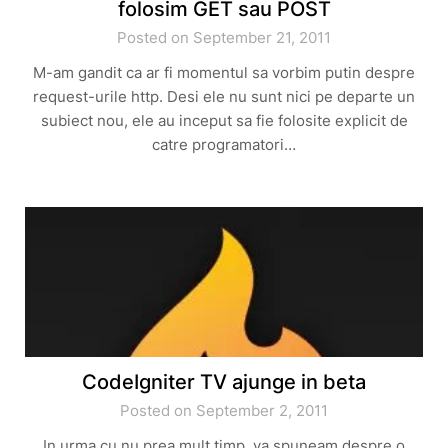
folosim GET sau POST
Posted on September 21, 2011
M-am gandit ca ar fi momentul sa vorbim putin despre
request-urile http. Desi ele nu sunt nici pe departe un
subiect nou, ele au inceput sa fie folosite explicit de
catre programatori…
CodeIgniter TV ajunge in beta
Posted on September 2, 2011
In urma cu nu prea mult timp, va spuneam despre o