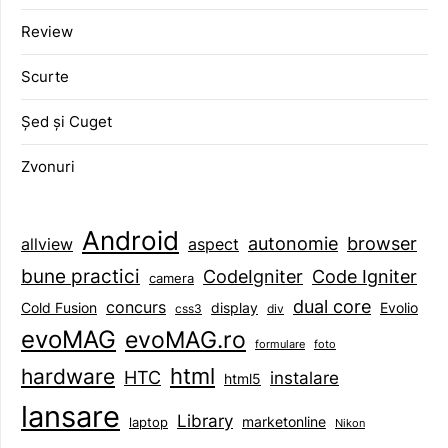
Review
Scurte
Șed și Cuget
Zvonuri
Android
browser
autonomie
aspect
allview
bune practici
CodeIgniter
Code Igniter
camera
dual core
concurs
display
Evolio
Cold Fusion
css3
div
evoMAG
evoMAG.ro
formulare
foto
html
hardware
HTC
instalare
html5
lansare
Library
marketonline
laptop
Nikon