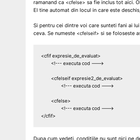
ramanand ca
sa fie inclus tot aici.
<cfelse>
El tine automat din locul in care este desch
Si pentru cei dintre voi care sunteti fani ai lu
ceva. Se numeste
si se foloseste a
<cfelseif>
<cfif expresie_de_evaluat>

	<!--- executa cod --->

	<cfelseif expresie2_de_evaluat>

		<!--- executa cod --->

	<cfelse>

		<!--- executa cod --->

</cfif>
Dupa cum vedeti, conditiile nu sunt nici pe d