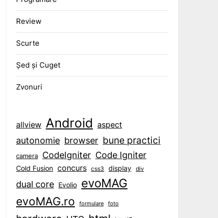
Review
Scurte
Șed și Cuget
Zvonuri
Android
aspect
allview
bune practici
browser
autonomie
CodeIgniter
Code Igniter
camera
concurs
display
Cold Fusion
css3
div
evoMAG
dual core
Evolio
evoMAG.ro
formulare
foto