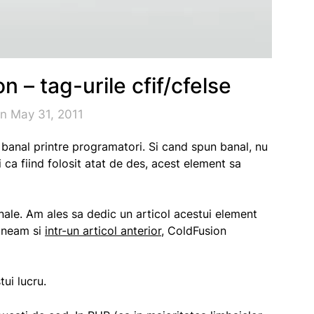
n – tag-urile cfif/cfelse
n May 31, 2011
 banal printre programatori. Si cand spun banal, nu
ca fiind folosit atat de des, acest element sa
nale. Am ales sa dedic un articol acestui element
puneam si
intr-un articol anterior
, ColdFusion
ui lucru.