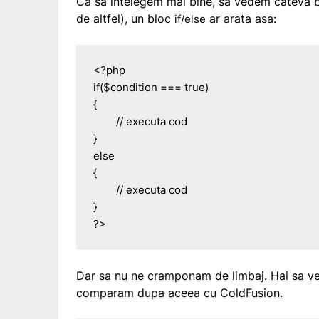
Ca sa intelegem mai bine, sa vedem cateva bu
de altfel), un bloc
ar arata asa:
if/else
<?php

if($condition === true)

{

	// executa cod

}

else

{

	// executa cod

}

?>
Dar sa nu ne cramponam de limbaj. Hai sa ve
comparam dupa aceea cu ColdFusion.