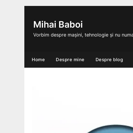
Skip
to
content
Mihai Baboi
Vorbim despre mașini, tehnologie și nu numa
Home
Despre mine
Despre blog