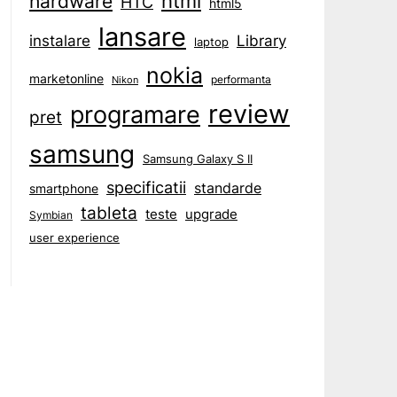
html
hardware
HTC
html5
lansare
instalare
Library
laptop
nokia
marketonline
performanta
Nikon
review
programare
pret
samsung
Samsung Galaxy S II
specificatii
standarde
smartphone
tableta
teste
upgrade
Symbian
user experience