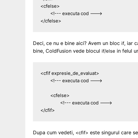
<cfelse>

	<!--- executa cod --->

</cfelse>
Deci, ce nu e bine aici? Avem un bloc
, iar 
if
bine, ColdFusion vede blocul
in felul u
if/else
<cfif expresie_de_evaluat>

	<!--- executa cod --->

	<cfelse>

		<!--- executa cod --->

</cfif>
Dupa cum vedeti,
este singurul care se 
<cfif>