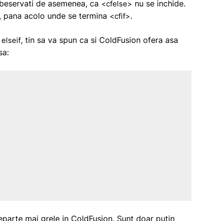
 Obeservati de asemenea, ca
nu se inchide.
<cfelse>
is, pana acolo unde se termina
.
<cfif>
i
, tin sa va spun ca si ColdFusion ofera asa
elseif
sa:
eparte mai grele in ColdFusion. Sunt doar putin