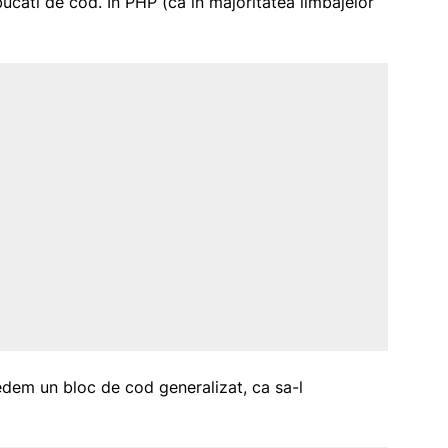
cati de cod. In PHP (ca in majoritatea limbajelor
dem un bloc de cod generalizat, ca sa-l