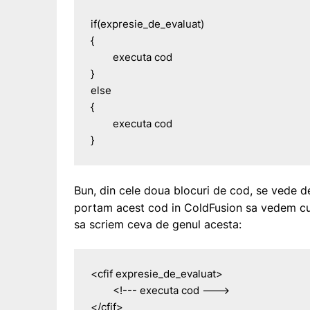
if(expresie_de_evaluat)

{

	executa cod

}

else

{

	executa cod

}
Bun, din cele doua blocuri de cod, se vede d
portam acest cod in ColdFusion sa vedem cu a
sa scriem ceva de genul acesta:
<cfif expresie_de_evaluat>

	<!--- executa cod --->

</cfif>
