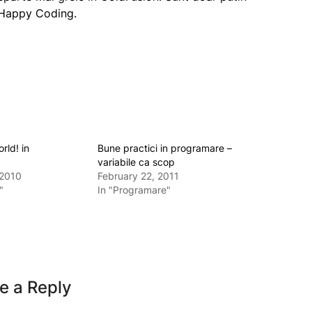
. Happy Coding.
rld! in
Bune practici in programare –
variabile ca scop
2010
February 22, 2011
"
In "Programare"
e a Reply