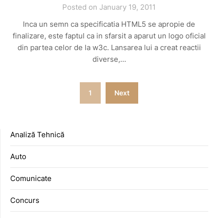
Posted on January 19, 2011
Inca un semn ca specificatia HTML5 se apropie de
finalizare, este faptul ca in sfarsit a aparut un logo oficial
din partea celor de la w3c. Lansarea lui a creat reactii
diverse,…
Posts
1
Next
pagination
Analiză Tehnică
Auto
Comunicate
Concurs