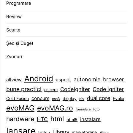
Programare
Review
Scurte
Șed și Cuget
Zvonuri
Android
browser
autonomie
aspect
allview
bune practici
CodeIgniter
Code Igniter
camera
dual core
concurs
display
Evolio
Cold Fusion
css3
div
evoMAG
evoMAG.ro
formulare
foto
html
hardware
HTC
instalare
html5
lansare
Library
marketonline
laptop
Nikon