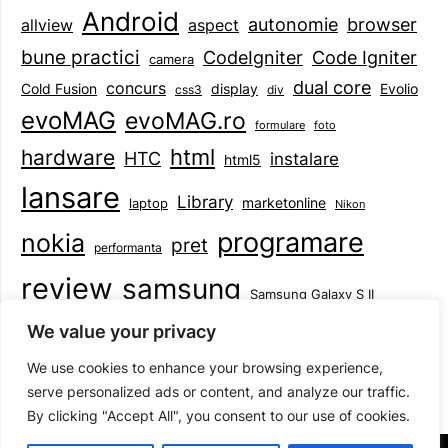
Android
browser
autonomie
aspect
allview
bune practici
CodeIgniter
Code Igniter
camera
dual core
concurs
display
Evolio
Cold Fusion
css3
div
evoMAG
evoMAG.ro
formulare
foto
html
hardware
HTC
instalare
html5
lansare
Library
marketonline
laptop
Nikon
programare
nokia
pret
performanta
review
samsung
Samsung Galaxy S II
tableta
specificatii
standarde
smartphone
We value your privacy
Symbian
teste
upgrade
user experience
We use cookies to enhance your browsing experience,
serve personalized ads or content, and analyze our traffic.
By clicking "Accept All", you consent to our use of cookies.