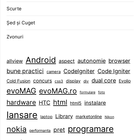
Scurte
Șed și Cuget
Zvonuri
Android
browser
autonomie
aspect
allview
bune practici
CodeIgniter
Code Igniter
camera
dual core
concurs
display
Evolio
Cold Fusion
css3
div
evoMAG
evoMAG.ro
formulare
foto
html
hardware
HTC
instalare
html5
lansare
Library
marketonline
laptop
Nikon
programare
nokia
pret
performanta