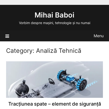
Skip
to
Mihai Baboi
content
Vorbim despre mașini, tehnologie și nu numai
Menu
Category:
Analiză Tehnică
Tracțiunea spate – element de siguranță