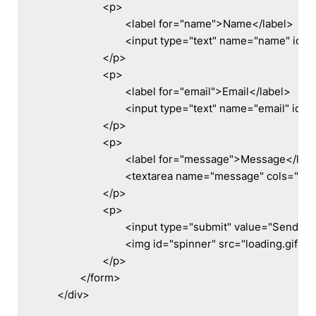
			<p>

				<label for="name">Name</label>

				<input type="text" name="name" id="name" />

			</p>

			<p>

				<label for="email">Email</label>

				<input type="text" name="email" id="email" />

			</p>

			<p>

				<label for="message">Message</label><br />

				<textarea name="message" cols="50" rows="7"></textarea>

			</p>

			<p>

				<input type="submit" value="Send" id="submit" />

				<img id="spinner" src="loading.gif" style="display:none; float: right;" />

			</p>

		</form>

	</div>
