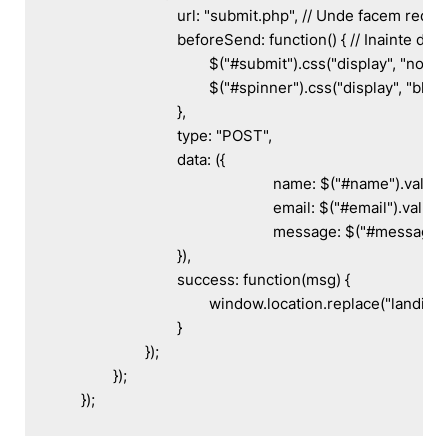
				url: "submit.php", // Unde facem requestul AJAX

				beforeSend: function() { // Inainte de request executam:

					$("#submit").css("display", "none"); // Ascundem butonul de submit

					$("#spinner").css("display", "block"); // Incarcam un loader (un gif)

				},

				type: "POST",

				data: ({

							name: $("#name").val(), // Luam valoarea lui 'name' pentru submit

							email: $("#email").val(), // Luam valoarea lui 'email' pentru submit

							message: $("#message").val() // Luam valoarea lui 'message' pentru submit

				}),

				success: function(msg) {

					window.location.replace("landing.php"); // La final, redirectam utilizatorul la landing.php

				}

			});

		});

	});