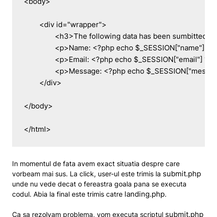
<body>

	<div id="wrapper">

		<h3>The following data has been sumbitted</h3>

		<p>Name: <?php echo $_SESSION["name"] ?></p>

		<p>Email: <?php echo $_SESSION["email"] ?></p>

		<p>Message: <?php echo $_SESSION["message"] ?></p>

	</div>

</body>

</html>
In momentul de fata avem exact situatia despre care
submit.php
vorbeam mai sus. La click, user-ul este trimis la
unde nu vede decat o fereastra goala pana se executa
landing.php
codul. Abia la final este trimis catre
.
submit.php
Ca sa rezolvam problema, vom executa scriptul