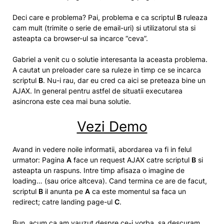
Deci care e problema? Pai, problema e ca scriptul
B
ruleaza
cam mult (trimite o serie de email-uri) si utilizatorul sta si
asteapta ca browser-ul sa incarce “ceva”.
Gabriel a venit cu o solutie interesanta la aceasta problema.
A cautat un preloader care sa ruleze in timp ce se incarca
scriptul
B
. Nu-i rau, dar eu cred ca aici se preteaza bine un
AJAX. In general pentru astfel de situatii executarea
asincrona este cea mai buna solutie.
Vezi Demo
Avand in vedere noile informatii, abordarea va fi in felul
urmator: Pagina
A
face un request AJAX catre scriptul
B
si
asteapta un raspuns. Intre timp afisaza o imagine de
loading… (sau orice altceva). Cand termina ce are de facut,
scriptul
B
il anunta pe
A
ca este momentul sa faca un
redirect; catre landing page-ul
C
.
Bun, acum ca am vauzut despre ce-i vorba, sa descuram