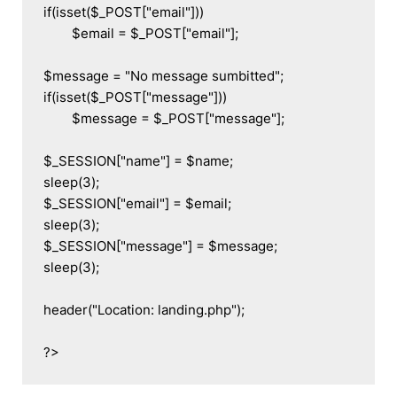
if(isset($_POST["email"]))

	$email = $_POST["email"];

$message = "No message sumbitted";

if(isset($_POST["message"]))

	$message = $_POST["message"];

$_SESSION["name"] = $name;

sleep(3);

$_SESSION["email"] = $email;

sleep(3);

$_SESSION["message"] = $message;

sleep(3);

header("Location: landing.php");

?>