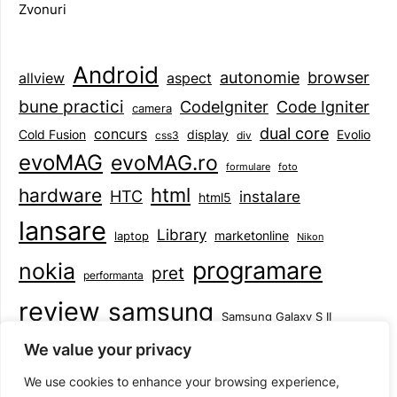
Zvonuri
Android
browser
autonomie
aspect
allview
bune practici
CodeIgniter
Code Igniter
camera
dual core
concurs
display
Evolio
Cold Fusion
css3
div
evoMAG
evoMAG.ro
formulare
foto
html
hardware
HTC
instalare
html5
lansare
Library
marketonline
laptop
Nikon
programare
nokia
pret
performanta
review
samsung
Samsung Galaxy S II
tableta
specificatii
standarde
smartphone
We value your privacy
Symbian
teste
upgrade
user experience
We use cookies to enhance your browsing experience,