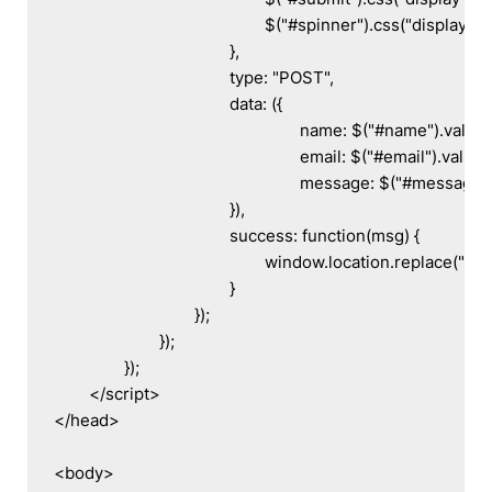
						$("#spinner").css("display", "block");

					},

					type: "POST",

					data: ({

							name: $("#name").val(),

							email: $("#email").val(),

							message: $("#message").val()

					}),

					success: function(msg) {

						window.location.replace("landing.php");

					}

				});

			});

		});

	</script>

</head>

<body>
