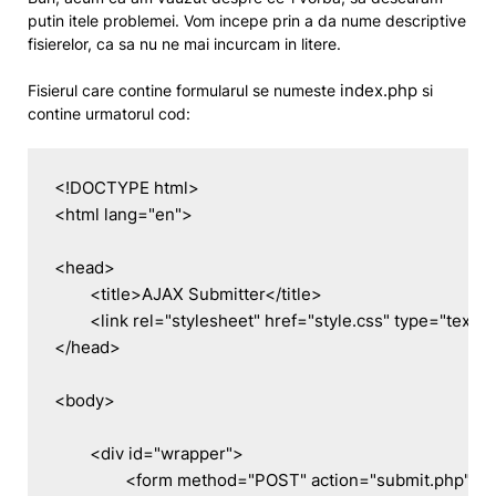
putin itele problemei. Vom incepe prin a da nume descriptive
fisierelor, ca sa nu ne mai incurcam in litere.
index.php
Fisierul care contine formularul se numeste
si
contine urmatorul cod:
<!DOCTYPE html>

<html lang="en">

<head>

	<title>AJAX Submitter</title>

	<link rel="stylesheet" href="style.css" type="text/css" />

</head>

<body>

	<div id="wrapper">

		<form method="POST" action="submit.php">
