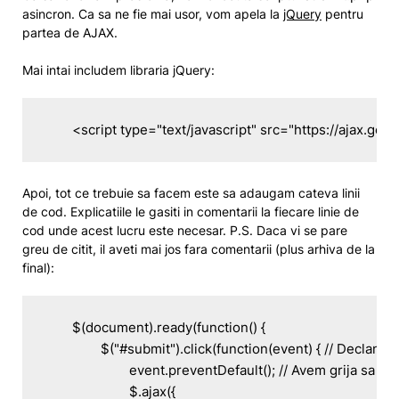
asincron. Ca sa ne fie mai usor, vom apela la
jQuery
pentru
partea de AJAX.
Mai intai includem libraria jQuery:
	<script type="text/javascript" src="https://ajax.goo
Apoi, tot ce trebuie sa facem este sa adaugam cateva linii
de cod. Explicatiile le gasiti in comentarii la fiecare linie de
cod unde acest lucru este necesar. P.S. Daca vi se pare
greu de citit, il aveti mai jos fara comentarii (plus arhiva de la
final):
	$(document).ready(function() {

		$("#submit").click(function(event) { // Declansam la click pe Submit

			event.preventDefault(); // Avem grija sa nu mai faca submit clasic

			$.ajax({
