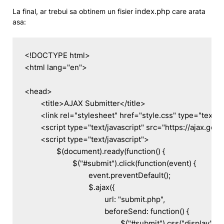
index.php
La final, ar trebui sa obtinem un fisier
care arata
asa:
<!DOCTYPE html>

<html lang="en">

<head>

	<title>AJAX Submitter</title>

	<link rel="stylesheet" href="style.css" type="text/css" />

	<script type="text/javascript" src="https://ajax.googleapis.com/ajax/libs/jquery/1.6.1/jquery.min.js"></script>

	<script type="text/javascript">

		$(document).ready(function() {

			$("#submit").click(function(event) {

				event.preventDefault();

				$.ajax({

					url: "submit.php",

					beforeSend: function() {

						$("#submit").css("display", "none");
