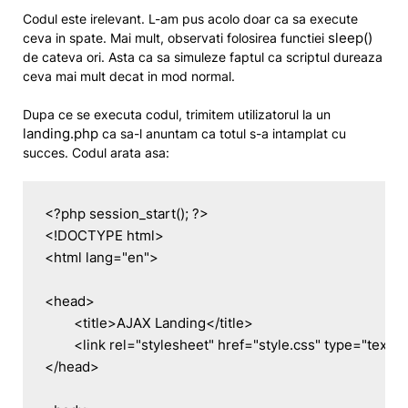
Codul este irelevant. L-am pus acolo doar ca sa execute
sleep()
ceva in spate. Mai mult, observati folosirea functiei
de cateva ori. Asta ca sa simuleze faptul ca scriptul dureaza
ceva mai mult decat in mod normal.
Dupa ce se executa codul, trimitem utilizatorul la un
landing.php
ca sa-l anuntam ca totul s-a intamplat cu
succes. Codul arata asa:
<?php session_start(); ?>

<!DOCTYPE html>

<html lang="en">

<head>

	<title>AJAX Landing</title>

	<link rel="stylesheet" href="style.css" type="text/css" />

</head>
