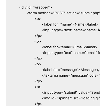
	<div id="wrapper">

		<form method="POST" action="submit.php">

			<p>

				<label for="name">Name</label>

				<input type="text" name="name" id="name" />

			</p>

			<p>

				<label for="email">Email</label>

				<input type="text" name="email" id="email" />

			</p>

			<p>

				<label for="message">Message</label><br />

				<textarea name="message" cols="50" rows="7"></textarea>

			</p>

			<p>

				<input type="submit" value="Send" id="submit" />

				<img id="spinner" src="loading.gif" style="display:none; float: right;" />

			</p>
