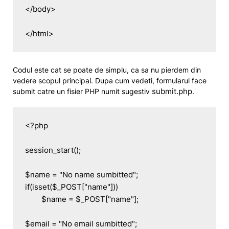
</body>

</html>
Codul este cat se poate de simplu, ca sa nu pierdem din
vedere scopul principal. Dupa cum vedeti, formularul face
submit.php
submit catre un fisier PHP numit sugestiv
.
<?php

session_start();

$name = "No name sumbitted";

if(isset($_POST["name"]))

	$name = $_POST["name"];

$email = "No email sumbitted";
