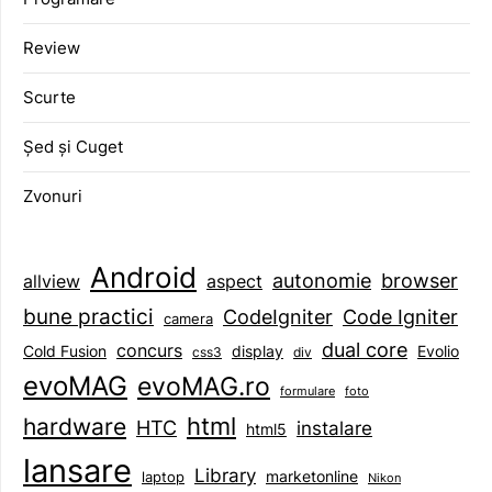
Review
Scurte
Șed și Cuget
Zvonuri
Android
browser
autonomie
aspect
allview
bune practici
CodeIgniter
Code Igniter
camera
dual core
concurs
display
Evolio
Cold Fusion
css3
div
evoMAG
evoMAG.ro
formulare
foto
html
hardware
HTC
instalare
html5
lansare
Library
marketonline
laptop
Nikon