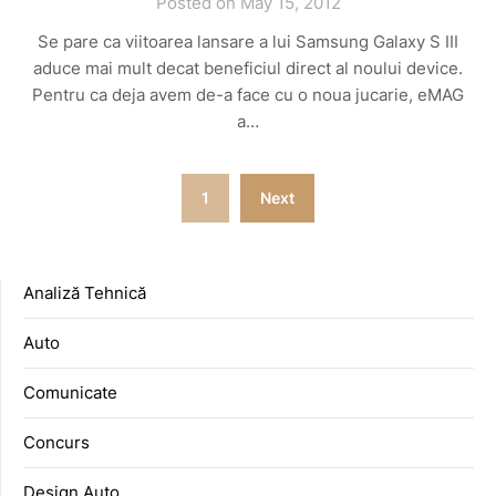
Posted on May 15, 2012
Se pare ca viitoarea lansare a lui Samsung Galaxy S III
aduce mai mult decat beneficiul direct al noului device.
Pentru ca deja avem de-a face cu o noua jucarie, eMAG
a…
Posts
1
Next
pagination
Analiză Tehnică
Auto
Comunicate
Concurs
Design Auto