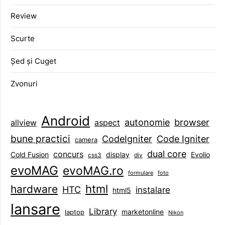
Review
Scurte
Șed și Cuget
Zvonuri
Android
browser
autonomie
aspect
allview
bune practici
CodeIgniter
Code Igniter
camera
dual core
concurs
display
Evolio
Cold Fusion
css3
div
evoMAG
evoMAG.ro
formulare
foto
html
hardware
HTC
instalare
html5
lansare
Library
marketonline
laptop
Nikon