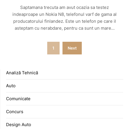
Saptamana trecuta am avut ocazia sa testez
indeaproape un Nokia N8, telefonul varf de gama al
producatorului finlandez. Este un telefon pe care il
asteptam cu nerabdare, pentru ca sunt un mare…
Posts
1
Next
pagination
Analiză Tehnică
Auto
Comunicate
Concurs
Design Auto