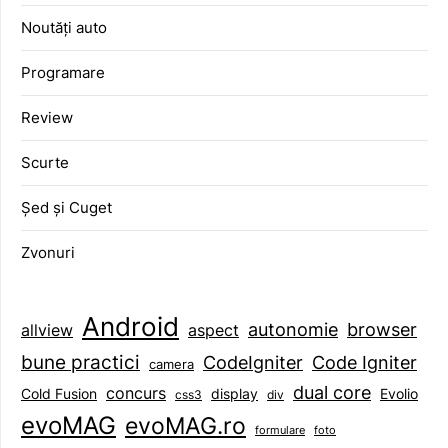
Noutăți auto
Programare
Review
Scurte
Șed și Cuget
Zvonuri
Android
browser
autonomie
aspect
allview
bune practici
CodeIgniter
Code Igniter
camera
dual core
concurs
display
Evolio
Cold Fusion
css3
div
evoMAG
evoMAG.ro
formulare
foto