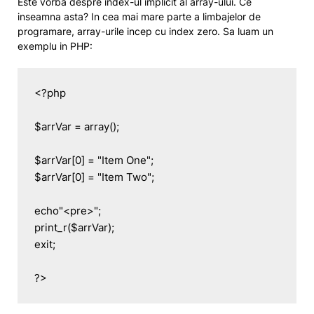
Este vorba despre index-ul implicit al array-ului. Ce
inseamna asta? In cea mai mare parte a limbajelor de
programare, array-urile incep cu index zero. Sa luam un
exemplu in PHP:
<?php

$arrVar = array();

$arrVar[0] = "Item One";

$arrVar[0] = "Item Two";

echo"<pre>";

print_r($arrVar);

exit;

?>