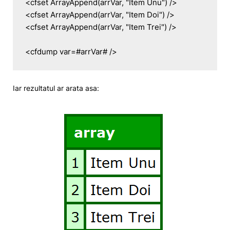
<cfset ArrayAppend(arrVar, "Item Unu") />

<cfset ArrayAppend(arrVar, "Item Doi") />

<cfset ArrayAppend(arrVar, "Item Trei") />

<cfdump var=#arrVar# />
Iar rezultatul ar arata asa: