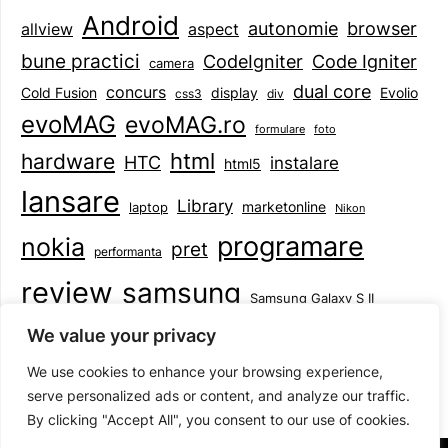
Android
browser
autonomie
aspect
allview
bune practici
CodeIgniter
Code Igniter
camera
dual core
concurs
display
Evolio
Cold Fusion
css3
div
evoMAG
evoMAG.ro
formulare
foto
html
hardware
HTC
instalare
html5
lansare
Library
marketonline
laptop
Nikon
programare
nokia
pret
performanta
review
samsung
Samsung Galaxy S II
tableta
specificatii
standarde
smartphone
We value your privacy
Symbian
teste
upgrade
user experience
We use cookies to enhance your browsing experience,
serve personalized ads or content, and analyze our traffic.
By clicking "Accept All", you consent to our use of cookies.