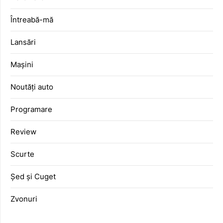
Întreabă-mă
Lansări
Mașini
Noutăți auto
Programare
Review
Scurte
Șed și Cuget
Zvonuri