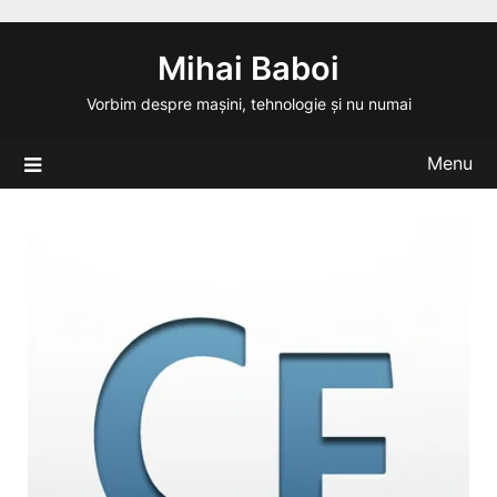
Skip
to
Mihai Baboi
content
Vorbim despre mașini, tehnologie și nu numai
Menu