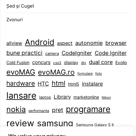
Șed și Cuget
Zvonuri
Android
browser
autonomie
aspect
allview
bune practici
CodeIgniter
Code Igniter
camera
dual core
concurs
display
Evolio
Cold Fusion
css3
div
evoMAG
evoMAG.ro
formulare
foto
html
hardware
HTC
instalare
html5
lansare
Library
marketonline
laptop
Nikon
programare
nokia
pret
performanta
review
samsung
Samsung Galaxy S II
tableta
specificatii
standarde
smartphone
Symbian