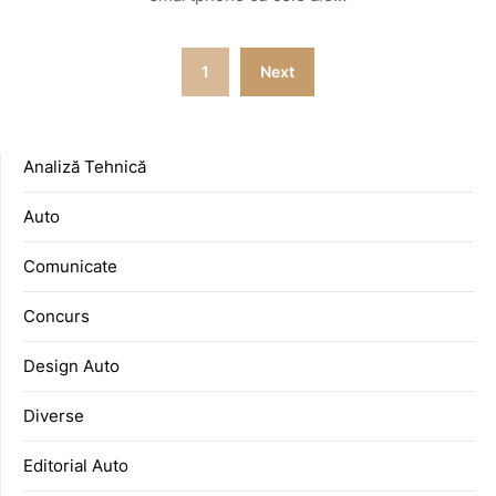
Posts
1
Next
pagination
Analiză Tehnică
Auto
Comunicate
Concurs
Design Auto
Diverse
Editorial Auto