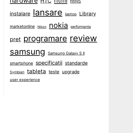
html
hardware
HTC
html5
lansare
instalare
Library
laptop
nokia
marketonline
performanta
Nikon
review
programare
pret
samsung
Samsung Galaxy S II
specificatii
standarde
smartphone
tableta
teste
upgrade
Symbian
user experience