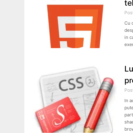
te
Post
Cu 
desp
in c
exe
Lu
pr
Post
In a
pute
part
sha
bro