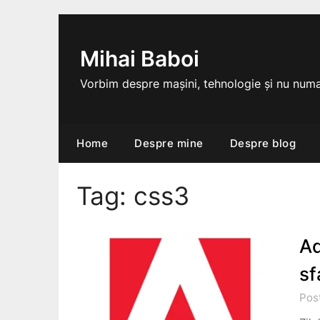
Skip
to
content
Mihai Baboi
Vorbim despre mașini, tehnologie și nu numa
Home
Despre mine
Despre blog
Tag:
css3
Ad
sf
Pos