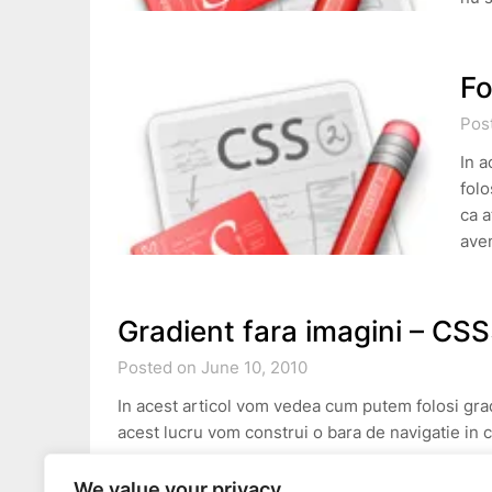
Fo
Pos
In a
folo
ca a
ave
Gradient fara imagini – CS
Posted on June 10, 2010
In acest articol vom vedea cum putem folosi gra
acest lucru vom construi o bara de navigatie in c
We value your privacy