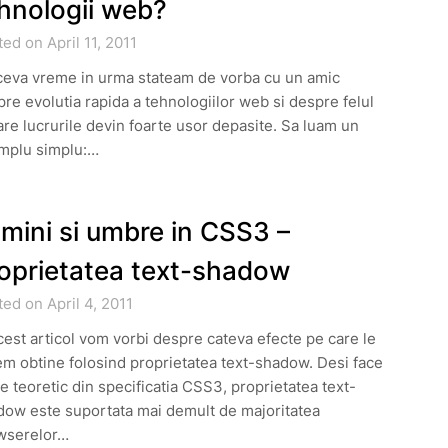
hnologii web?
ed on April 11, 2011
ceva vreme in urma stateam de vorba cu un amic
re evolutia rapida a tehnologiilor web si despre felul
are lucrurile devin foarte usor depasite. Sa luam un
mplu simplu:…
mini si umbre in CSS3 –
oprietatea text-shadow
ed on April 4, 2011
cest articol vom vorbi despre cateva efecte pe care le
m obtine folosind proprietatea text-shadow. Desi face
e teoretic din specificatia CSS3, proprietatea text-
dow este suportata mai demult de majoritatea
wserelor…