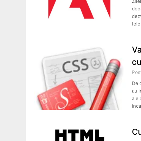
Zile
deo
dezv
folo
Va
cu
Post
De c
au i
ale 
inca
Cu