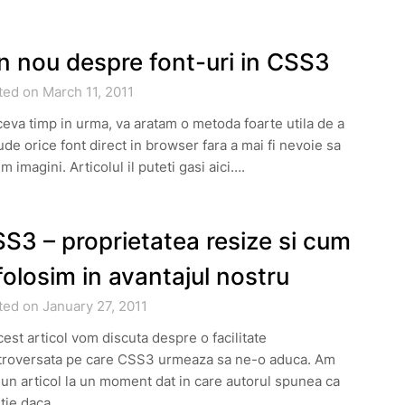
n nou despre font-uri in CSS3
ted on March 11, 2011
eva timp in urma, va aratam o metoda foarte utila de a
ude orice font direct in browser fara a mai fi nevoie sa
im imagini. Articolul il puteti gasi aici….
S3 – proprietatea resize si cum
folosim in avantajul nostru
ted on January 27, 2011
cest articol vom discuta despre o facilitate
troversata pe care CSS3 urmeaza sa ne-o aduca. Am
t un articol la un moment dat in care autorul spunea ca
stie daca…