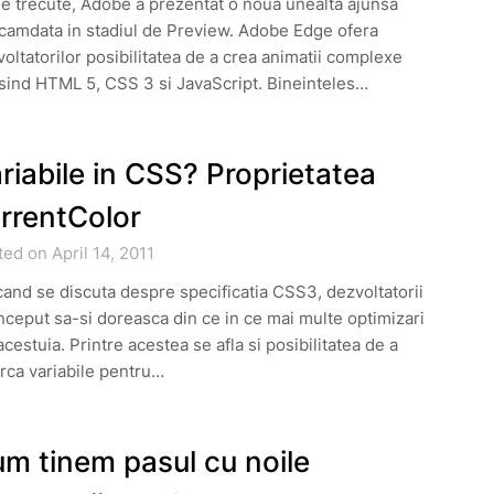
le trecute, Adobe a prezentat o noua unealta ajunsa
camdata in stadiul de Preview. Adobe Edge ofera
oltatorilor posibilitatea de a crea animatii complexe
sind HTML 5, CSS 3 si JavaScript. Bineinteles…
riabile in CSS? Proprietatea
rrentColor
ed on April 14, 2011
and se discuta despre specificatia CSS3, dezvoltatorii
nceput sa-si doreasca din ce in ce mai multe optimizari
acestuia. Printre acestea se afla si posibilitatea de a
rca variabile pentru…
m tinem pasul cu noile