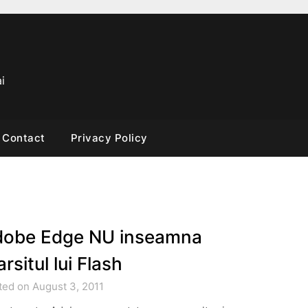
i
Contact
Privacy Policy
obe Edge NU inseamna
arsitul lui Flash
ted on August 3, 2011