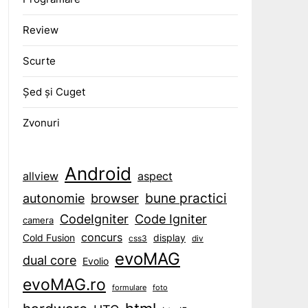
Review
Scurte
Șed și Cuget
Zvonuri
Android
aspect
allview
bune practici
browser
autonomie
CodeIgniter
Code Igniter
camera
concurs
display
Cold Fusion
css3
div
evoMAG
dual core
Evolio
evoMAG.ro
formulare
foto