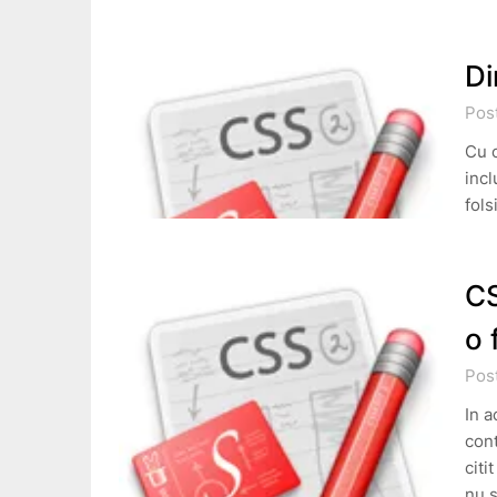
Di
Pos
Cu c
incl
fols
CS
o 
Pos
In a
con
citi
nu 