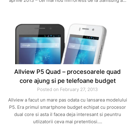
aprilie 2013 – cel mai nou mirrorless de la Samsung a…
Allview P5 Quad – procesoarele quad
core ajung si pe telefoane budget
Posted on February 27, 2013
Allview a facut un mare pas odata cu lansarea modelului
P5. Era primul smartphone budget echipat cu procesor
dual core si asta il facea deja interesant si peuntru
utlizatorii ceva mai pretentiosi….