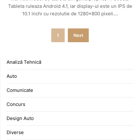
Tableta ruleaza Android 4.1, iar display-ul este un IPS de
10.1 inchi cu rezolutie de 1280×800 pixeli….
Posts
1
Next
pagination
Analiză Tehnică
Auto
Comunicate
Concurs
Design Auto
Diverse