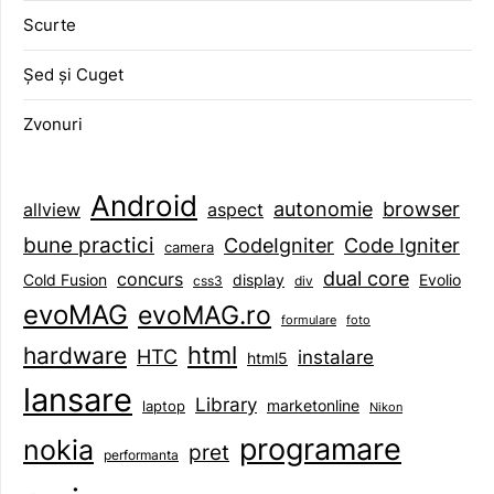
Scurte
Șed și Cuget
Zvonuri
Android
browser
autonomie
aspect
allview
bune practici
CodeIgniter
Code Igniter
camera
dual core
concurs
display
Evolio
Cold Fusion
css3
div
evoMAG
evoMAG.ro
formulare
foto
html
hardware
HTC
instalare
html5
lansare
Library
marketonline
laptop
Nikon
programare
nokia
pret
performanta