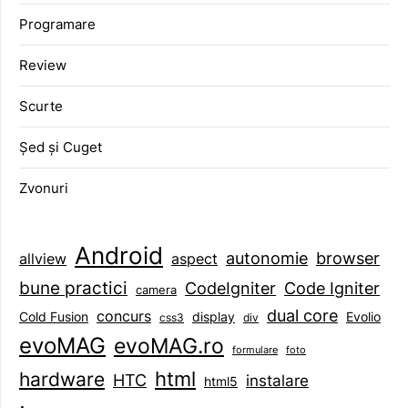
Programare
Review
Scurte
Șed și Cuget
Zvonuri
Android
browser
autonomie
aspect
allview
bune practici
CodeIgniter
Code Igniter
camera
dual core
concurs
display
Evolio
Cold Fusion
css3
div
evoMAG
evoMAG.ro
formulare
foto
html
hardware
HTC
instalare
html5