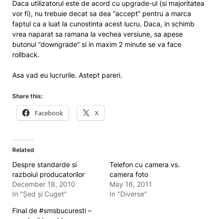
Daca utilizatorul este de acord cu upgrade-ul (si majoritatea
vor fi), nu trebuie decat sa dea “accept” pentru a marca
faptul ca a luat la cunostinta acest lucru. Daca, in schimb
vrea naparat sa ramana la vechea versiune, sa apese
butonul “downgrade” si in maxim 2 minute se va face
rollback.
Asa vad eu lucrurile. Astept pareri.
Share this:
Facebook
X
Related
Despre standarde si
Telefon cu camera vs.
razboiul producatorilor
camera foto
December 18, 2010
May 16, 2011
In "Șed și Cuget"
In "Diverse"
Final de #smsbucuresti –