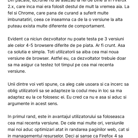
2.x, care inca mai era folosit destul de mult la vremea aia. La
fel si Chrome, care pana de curand a suferit multe
imbunatatiri, ceea ce inseamna ca de la o versiune la alta
puteau exista multe diferente de comportament.
Evident ca niciun dezvoltator nu poate testa pe 3 versiuni
ale celor 4-5 browsere diferite de pe piata. Ar fi crunt. Asa
ca solutia e simpla. Toti utilizatorii sa aiba cea mai noua
versiune de browser. Astfel eu, ca dezvoltator trebuie doar
sa ma asigur ca testez tot timpul pe cea mai recenta
versiune.
Unii dintre voi veti spune, ca aleg cale usoara si ca incerc sa
oblig utilizatorii sa se adapteze la codul meu in loc sa ma
adaptez eu la ce folosesc ei. Eu cred ca nu e asa si aduc si
argumente in acest sens.
In primul rand, este in avantajul utilizatorului sa foloseasca
cea mai recenta versiune. De cele mai multe ori, versiunile
mai noi aduc optimizari atat in randarea paginilor web, cat si
in managementul resurselor. Deci ai sanse ca Firefox 4 sa