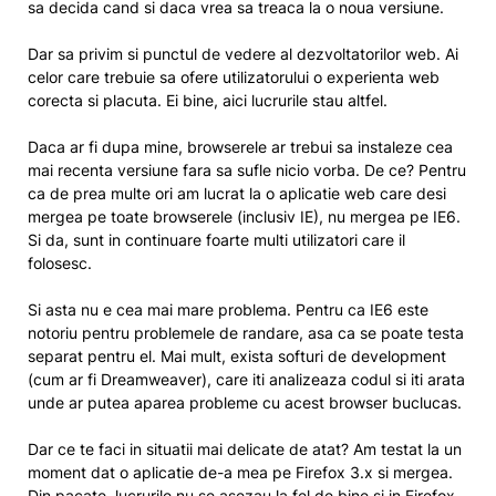
sa decida cand si daca vrea sa treaca la o noua versiune.
Dar sa privim si punctul de vedere al dezvoltatorilor web. Ai
celor care trebuie sa ofere utilizatorului o experienta web
corecta si placuta. Ei bine, aici lucrurile stau altfel.
Daca ar fi dupa mine, browserele ar trebui sa instaleze cea
mai recenta versiune fara sa sufle nicio vorba. De ce? Pentru
ca de prea multe ori am lucrat la o aplicatie web care desi
mergea pe toate browserele (inclusiv IE), nu mergea pe IE6.
Si da, sunt in continuare foarte multi utilizatori care il
folosesc.
Si asta nu e cea mai mare problema. Pentru ca IE6 este
notoriu pentru problemele de randare, asa ca se poate testa
separat pentru el. Mai mult, exista softuri de development
(cum ar fi Dreamweaver), care iti analizeaza codul si iti arata
unde ar putea aparea probleme cu acest browser buclucas.
Dar ce te faci in situatii mai delicate de atat? Am testat la un
moment dat o aplicatie de-a mea pe Firefox 3.x si mergea.
Din pacate, lucrurile nu se asezau la fel de bine si in Firefox