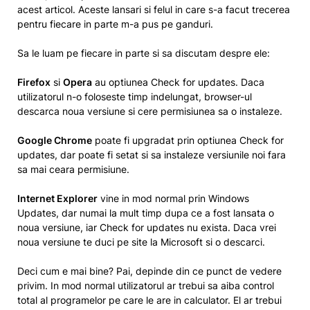
acest articol. Aceste lansari si felul in care s-a facut trecerea
pentru fiecare in parte m-a pus pe ganduri.
Sa le luam pe fiecare in parte si sa discutam despre ele:
Firefox
si
Opera
au optiunea Check for updates. Daca
utilizatorul n-o foloseste timp indelungat, browser-ul
descarca noua versiune si cere permisiunea sa o instaleze.
Google Chrome
poate fi upgradat prin optiunea Check for
updates, dar poate fi setat si sa instaleze versiunile noi fara
sa mai ceara permisiune.
Internet Explorer
vine in mod normal prin Windows
Updates, dar numai la mult timp dupa ce a fost lansata o
noua versiune, iar Check for updates nu exista. Daca vrei
noua versiune te duci pe site la Microsoft si o descarci.
Deci cum e mai bine? Pai, depinde din ce punct de vedere
privim. In mod normal utilizatorul ar trebui sa aiba control
total al programelor pe care le are in calculator. El ar trebui