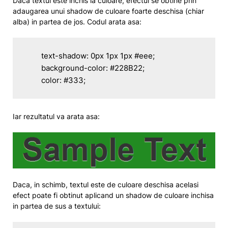
Daca textul este inchis la culoare, efectul se obtine prin
adaugarea unui shadow de culoare foarte deschisa (chiar
alba) in partea de jos. Codul arata asa:
	text-shadow: 0px 1px 1px #eee;

	background-color: #228B22;

	color: #333;
Iar rezultatul va arata asa:
Daca, in schimb, textul este de culoare deschisa acelasi
efect poate fi obtinut aplicand un shadow de culoare inchisa
in partea de sus a textului: