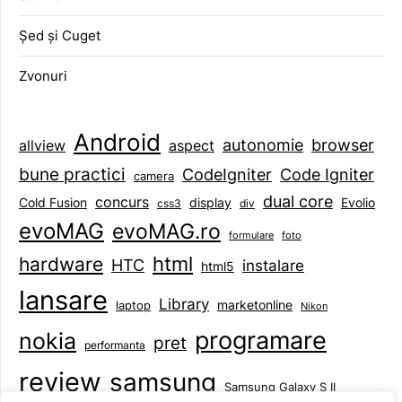
Șed și Cuget
Zvonuri
Android
browser
autonomie
aspect
allview
bune practici
CodeIgniter
Code Igniter
camera
dual core
concurs
display
Evolio
Cold Fusion
css3
div
evoMAG
evoMAG.ro
formulare
foto
html
hardware
HTC
instalare
html5
lansare
Library
marketonline
laptop
Nikon
programare
nokia
pret
performanta
review
samsung
Samsung Galaxy S II