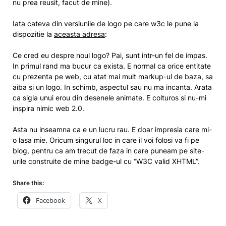
nu prea reusit, facut de mine).
Iata cateva din versiunile de logo pe care w3c le pune la
dispozitie la
aceasta adresa
:
Ce cred eu despre noul logo? Pai, sunt intr-un fel de impas.
In primul rand ma bucur ca exista. E normal ca orice entitate
cu prezenta pe web, cu atat mai mult markup-ul de baza, sa
aiba si un logo. In schimb, aspectul sau nu ma incanta. Arata
ca sigla unui erou din desenele animate. E colturos si nu-mi
inspira nimic web 2.0.
Asta nu inseamna ca e un lucru rau. E doar impresia care mi-
o lasa mie. Oricum singurul loc in care il voi folosi va fi pe
blog, pentru ca am trecut de faza in care puneam pe site-
urile construite de mine badge-ul cu “W3C valid XHTML”.
Share this:
Facebook
X