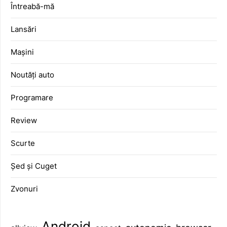
Întreabă-mă
Lansări
Mașini
Noutăți auto
Programare
Review
Scurte
Șed și Cuget
Zvonuri
Android