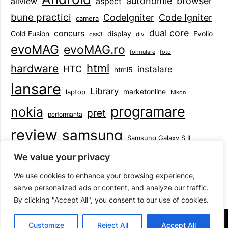
browser
autonomie
aspect
allview
bune practici
CodeIgniter
Code Igniter
camera
dual core
concurs
display
Evolio
Cold Fusion
css3
div
evoMAG
evoMAG.ro
formulare
foto
html
hardware
HTC
instalare
html5
lansare
Library
marketonline
laptop
Nikon
programare
nokia
pret
performanta
review
samsung
Samsung Galaxy S II
tableta
specificatii
standarde
smartphone
We value your privacy
Symbian
teste
upgrade
user experience
We use cookies to enhance your browsing experience,
serve personalized ads or content, and analyze our traffic.
By clicking "Accept All", you consent to our use of cookies.
©2026 Mihai Baboi
| Design:
Newspaperly WordPress
Customize
Reject All
Accept All