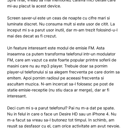
mi-au placut la acest device.
Screen saver-ul este un ceas de noapte cu cifre mari si
luminate discret. Nu consuma mult si este usor de citit. La
inceput mi s-a parut usor inutil, dar m-am trezit folosind-u-l
mai des decat as fi crezut.
Un feature interesant este modul de emisie FM. Asta
inseamna ca putem transforma telefonul intr-un modulator
FM, care am vazut ca este foarte popular printre soferii de
masini care nu au mp3 player. Trebuie doar sa pornim
player-ul telefonului si sa alegem frecventa pe care dorim sa
emitem. Apoi pornim radioul pe aceeasi frecventa si
ascultam muzica. N-am incercat sa-l folosesc pe post de
statie emisie-receptie (nu stiu daca ar merge), dar ar fi
interesant.
Deci cum mi s-a parut telefonul? Pai nu m-a dat pe spate.
Nu in felul in care o face un Desire HD sau un iPhone 4. Nu
m-a facut sa vreau sa-l butonez tot timpul. In schimb, am
reusit sa desfasor cu el, cam orice activitate am avut nevoie.