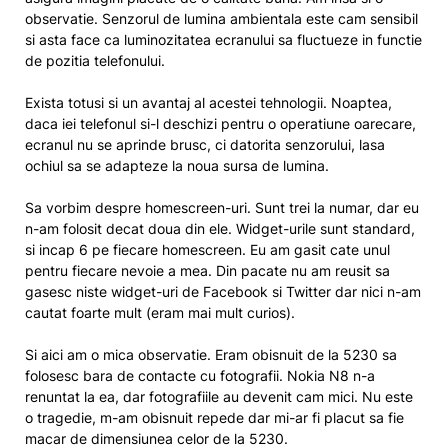
observatie. Senzorul de lumina ambientala este cam sensibil
si asta face ca luminozitatea ecranului sa fluctueze in functie
de pozitia telefonului.
Exista totusi si un avantaj al acestei tehnologii. Noaptea,
daca iei telefonul si-l deschizi pentru o operatiune oarecare,
ecranul nu se aprinde brusc, ci datorita senzorului, lasa
ochiul sa se adapteze la noua sursa de lumina.
Sa vorbim despre homescreen-uri. Sunt trei la numar, dar eu
n-am folosit decat doua din ele. Widget-urile sunt standard,
si incap 6 pe fiecare homescreen. Eu am gasit cate unul
pentru fiecare nevoie a mea. Din pacate nu am reusit sa
gasesc niste widget-uri de Facebook si Twitter dar nici n-am
cautat foarte mult (eram mai mult curios).
Si aici am o mica observatie. Eram obisnuit de la 5230 sa
folosesc bara de contacte cu fotografii. Nokia N8 n-a
renuntat la ea, dar fotografiile au devenit cam mici. Nu este
o tragedie, m-am obisnuit repede dar mi-ar fi placut sa fie
macar de dimensiunea celor de la 5230.