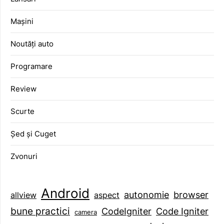
Mașini
Noutăți auto
Programare
Review
Scurte
Șed și Cuget
Zvonuri
Android
browser
autonomie
aspect
allview
bune practici
CodeIgniter
Code Igniter
camera