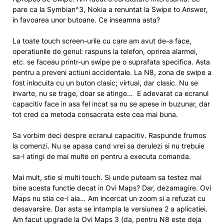
pare ca la Symbian^3, Nokia a renuntat la Swipe to Answer,
in favoarea unor butoane. Ce inseamna asta?
La toate touch screen-urile cu care am avut de-a face,
operatiunile de genul: raspuns la telefon, oprirea alarmei,
etc. se faceau printr-un swipe pe o suprafata specifica. Asta
pentru a preveni actiuni accidentale. La N8, zona de swipe a
fost inlocuita cu un buton clasic; virtual, dar clasic. Nu se
invarte, nu se trage, doar se atinge… E adevarat ca ecranul
capacitiv face in asa fel incat sa nu se apese in buzunar, dar
tot cred ca metoda consacrata este cea mai buna.
Sa vorbim deci despre ecranul capacitiv. Raspunde frumos
la comenzi. Nu se apasa cand vrei sa derulezi si nu trebuie
sa-l atingi de mai multe ori pentru a executa comanda.
Mai mult, stie si multi touch. Si unde puteam sa testez mai
bine acesta functie decat in Ovi Maps? Dar, dezamagire. Ovi
Maps nu stia ce-i aia… Am incercat un zoom si a refuzat cu
desavarsire. Dar asta se intampla la versiunea 2 a aplicatiei.
Am facut upgrade la Ovi Maps 3 (da, pentru N8 este deja