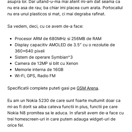
asupra lor. Dar uitand-u-ma mai atent mi-am dat seama ca
nu era asa de rau; ba chiar imi placea cum arata. Portocaliul
nu era unul plasticos si mat, ci mai degraba rafinat.
Sa vedem, deci, cu ce avem de-a face:
Procesor ARM de 680MHz si 256MB de RAM
Display capacitiv AMOLED de 3.5″ cu o rezolutie de
360×640 pixeli
Sistem de operare Symbian^3
Camera de 12MP si blit cu Xenon
Memorie interna de 16GB
Wi-Fi, GPS, Radio FM
Specificatii complete puteti gasi pe
GSM Arena
.
Eu am un Nokia 5230 de care sunt foarte multumit doar ca
mi-as fi dorit sa aiba cateva functii in plus, functii pe care
Nokia N8 promitea sa le aduca. In sfarsit avem de-a face cu
trei homescreen-uri in care putem adauga widget-uri de
orice fel.