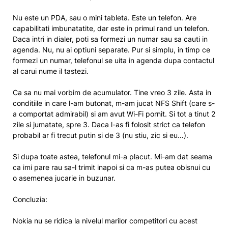
Nu este un PDA, sau o mini tableta. Este un telefon. Are
capabilitati imbunatatite, dar este in primul rand un telefon.
Daca intri in dialer, poti sa formezi un numar sau sa cauti in
agenda. Nu, nu ai optiuni separate. Pur si simplu, in timp ce
formezi un numar, telefonul se uita in agenda dupa contactul
al carui nume il tastezi.
Ca sa nu mai vorbim de acumulator. Tine vreo 3 zile. Asta in
conditiile in care l-am butonat, m-am jucat NFS Shift (care s-
a comportat admirabil) si am avut Wi-Fi pornit. Si tot a tinut 2
zile si jumatate, spre 3. Daca l-as fi folosit strict ca telefon
probabil ar fi trecut putin si de 3 (nu stiu, zic si eu…).
Si dupa toate astea, telefonul mi-a placut. Mi-am dat seama
ca imi pare rau sa-l trimit inapoi si ca m-as putea obisnui cu
o asemenea jucarie in buzunar.
Concluzia:
Nokia nu se ridica la nivelul marilor competitori cu acest