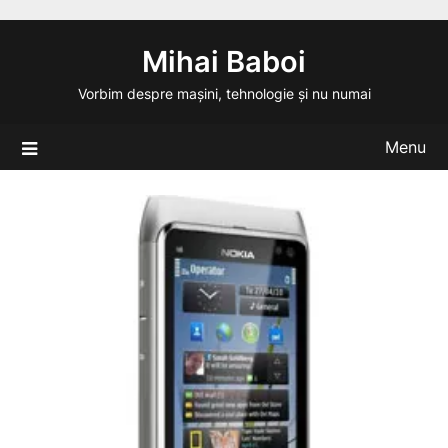
Skip
to
Mihai Baboi
content
Vorbim despre mașini, tehnologie și nu numai
Menu