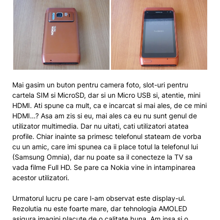
Mai gasim un buton pentru camera foto, slot-uri pentru
cartela SIM si MicroSD, dar si un Micro USB si, atentie, mini
HDMI. Ati spune ca mult, ca e incarcat si mai ales, de ce mini
HDMI…? Asa am zis si eu, mai ales ca eu nu sunt genul de
utilizator multimedia. Dar nu uitati, cati utilizatori atatea
profile. Chiar inainte sa primesc telefonul stateam de vorba
cu un amic, care imi spunea ca ii place totul la telefonul lui
(Samsung Omnia), dar nu poate sa il conecteze la TV sa
vada filme Full HD. Se pare ca Nokia vine in intampinarea
acestor utilizatori.
Urmatorul lucru pe care l-am observat este display-ul.
Rezolutia nu este foarte mare, dar tehnologia AMOLED
asigura imagini placute de o calitate buna. Am insa si o