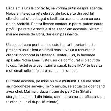
Daca am ajuns la contacte, sa vorbim putin despre agenda.
Nokia a inteles ca retelele sociale fac parte din profilul
clientilor sai si a adaugat o facilitate asemanatoare cu cea
de pe Android. Pentru fiecare contact in parte, putem cauta
profilul pe retelele sociale si sa-l asociem acestuia. Sistemul
mai are nevoie de lucru, dar e un pas inainte.
Un aspect care pentru mine este foarte important, este
prezenta unui client de email reusit. Nokia a renuntat la
clientul incorporat in Message Center-ul lor, in favoarea
aplicatiei Nokia Email. Este usor de configurat si placut de
folosit. Textul este usor lizibil si capabiliatile IMAP te lasa sa
muti email-urile in foldere asa cum iti doresti.
Cu toate acestea, pe mine nu m-a multumit. Desi era setat
sa interogheze server-ul la 15 minute, se actualiza doar cand
avea chef. Mai mult, daca intram de pe PC in GMail si
stergeam un email din Inbox, schimbarea nu se reflecta si pe
telefon (nu, nici dupa 15 minute).