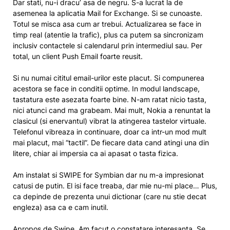
Dar stati, nu-i dracu’ asa de negru. S-a lucrat la de
asemenea la aplicatia Mail for Exchange. Si se cunoaste.
Totul se misca asa cum ar trebui. Actualizarea se face in
timp real (atentie la trafic), plus ca putem sa sincronizam
inclusiv contactele si calendarul prin intermediul sau. Per
total, un client Push Email foarte reusit.
Si nu numai cititul email-urilor este placut. Si compunerea
acestora se face in conditii optime. In modul landscape,
tastatura este asezata foarte bine. N-am ratat nicio tasta,
nici atunci cand ma grabeam. Mai mult, Nokia a renuntat la
clasicul (si enervantul) vibrat la atingerea tastelor virtuale.
Telefonul vibreaza in continuare, doar ca intr-un mod mult
mai placut, mai “tactil”. De fiecare data cand atingi una din
litere, chiar ai impersia ca ai apasat o tasta fizica.
Am instalat si SWIPE for Symbian dar nu m-a impresionat
catusi de putin. El isi face treaba, dar mie nu-mi place… Plus,
ca depinde de prezenta unui dictionar (care nu stie decat
engleza) asa ca e cam inutil.
Apropos de Swipe. Am facut o constatare interesanta. Se