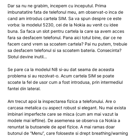
Dar sa nu ne grabim, incepem cu inceputul. Prima
imbunatatire fata de telefonul meu, am observat-o inca de
cand am introdus cartela SIM. Sa va spun despre ce este
vorba: la modelul 5230, cei de la Nokia au venit cu idee
buna. Sa faca un slot pentru cartela la care sa avem acces
fara sa desfacem telefonul. Pana aici totul bine, dar ce ne
facem cand vrem sa scoatem cartela? Pai nu putem, trebuie
sa desfacem telefonul si sa scoatem bateria. Consecinta?
Slotul devine inutil…
Se pare ca la modelul N8 si-au dat seama de aceasta
problema si au rezolvat-o. Acum cartela SIM se poate
scoate la fel de usor cum a fost introdusa, prin intermediul
fantei din lateral.
Am trecut apoi la inspectarea fizica a telefonului. Are o
carcasa metalica cu aspect robust si elegant. Nu mai exista
imbinari imperfecte care se misca (cum am mai vazut la
modele mai ieftine). De asemenea se observa ca Nokia a
renuntat la butoanele de apel fizice. A mai ramas doar
butonul de “Menu”, care foloseste si drept breathing/warning