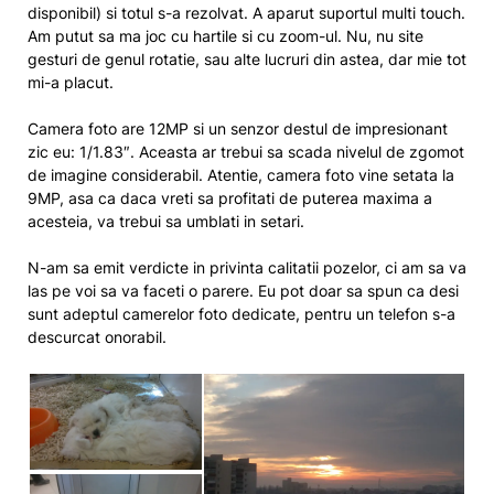
disponibil) si totul s-a rezolvat. A aparut suportul multi touch.
Am putut sa ma joc cu hartile si cu zoom-ul. Nu, nu site
gesturi de genul rotatie, sau alte lucruri din astea, dar mie tot
mi-a placut.
Camera foto are 12MP si un senzor destul de impresionant
zic eu: 1/1.83″. Aceasta ar trebui sa scada nivelul de zgomot
de imagine considerabil. Atentie, camera foto vine setata la
9MP, asa ca daca vreti sa profitati de puterea maxima a
acesteia, va trebui sa umblati in setari.
N-am sa emit verdicte in privinta calitatii pozelor, ci am sa va
las pe voi sa va faceti o parere. Eu pot doar sa spun ca desi
sunt adeptul camerelor foto dedicate, pentru un telefon s-a
descurcat onorabil.