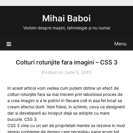
Skip
to
Mihai Baboi
content
Vorbim despre mașini, tehnologie și nu numai
Menu
Colturi rotunjite fara imagini – CSS 3
Posted on June 5, 2010
In acest articol vom vedea cum putem obtine un efect de
colturi rotunjite fara sa mai trecem prin laboriosul proces de
a crea imagini si a le potrivi in fiecare colt in asa fel incat sa
cream efectul dorit. Vom folosi, in schimb, ceva ce designerii
dar si developerii au inceput deja sa adopte cu mare
bucurie. CSS 3.
CSS 3 vine cu un set de proprietati menite sa rezolve in mod
simplu probleme de design care necesitau pana acum tot