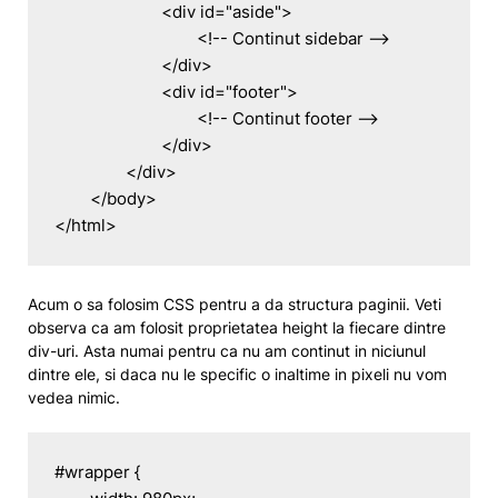
			<div id="aside">

				<!-- Continut sidebar -->

			</div>

			<div id="footer">

				<!-- Continut footer -->

			</div>

		</div>

	</body>

</html>
Acum o sa folosim CSS pentru a da structura paginii. Veti
observa ca am folosit proprietatea
height
la fiecare dintre
div-uri. Asta numai pentru ca nu am continut in niciunul
dintre ele, si daca nu le specific o inaltime in pixeli nu vom
vedea nimic.
#wrapper {
