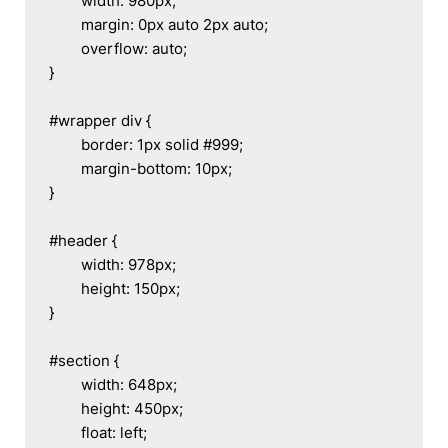
	width: 980px;

	margin: 0px auto 2px auto;

	overflow: auto;

}

#wrapper div {

	border: 1px solid #999;

	margin-bottom: 10px;

}

#header {

	width: 978px;

	height: 150px;

}

#section {

	width: 648px;

	height: 450px;

	float: left;
