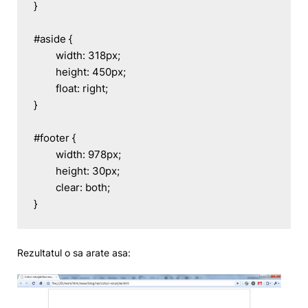
}

#aside {

	width: 318px;

	height: 450px;

	float: right;

}

#footer {

	width: 978px;

	height: 30px;

	clear: both;

}
Rezultatul o sa arate asa: