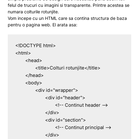
felul de trucuri cu imagini si transparente. Printre acestea se
numara colturile rotunjite.
Vom incepe cu un HTML care sa contina structura de baza
pentru o pagina web. El arata asa:
<!DOCTYPE html>

<html>

	<head>

		<title>Colturi rotunjite</title>

	</head>

	<body>

		<div id="wrapper">

			<div id="header">

				<!-- Continut header -->

			</div>

			<div id="section">

				<!-- Continut principal -->

			</div>
