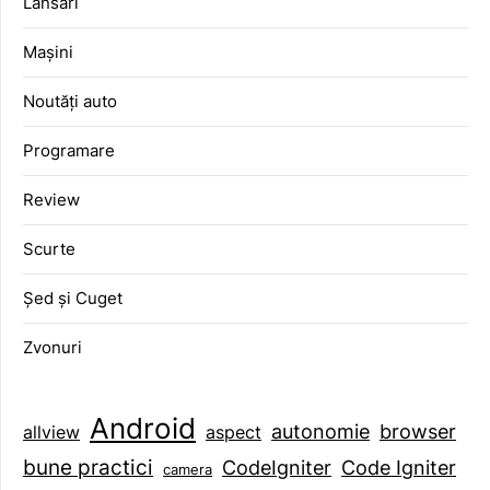
Lansări
Mașini
Noutăți auto
Programare
Review
Scurte
Șed și Cuget
Zvonuri
Android
browser
autonomie
aspect
allview
bune practici
CodeIgniter
Code Igniter
camera