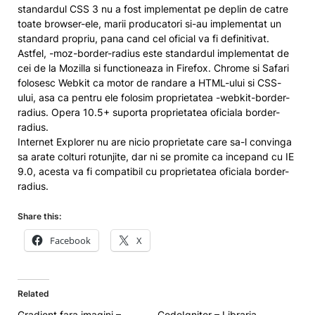
standardul CSS 3 nu a fost implementat pe deplin de catre
toate browser-ele, marii producatori si-au implementat un
standard propriu, pana cand cel oficial va fi definitivat.
Astfel,
-moz-border-radius
este standardul implementat de
cei de la Mozilla si functioneaza in Firefox. Chrome si Safari
folosesc Webkit ca motor de randare a HTML-ului si CSS-
ului, asa ca pentru ele folosim proprietatea
-webkit-border-
radius
. Opera 10.5+ suporta proprietatea oficiala
border-
radius
.
Internet Explorer nu are nicio proprietate care sa-l convinga
sa arate colturi rotunjite, dar ni se promite ca incepand cu IE
9.0, acesta va fi compatibil cu proprietatea oficiala
border-
radius
.
Share this:
Facebook
X
Related
Gradient fara imagini –
CodeIgniter – Libraria