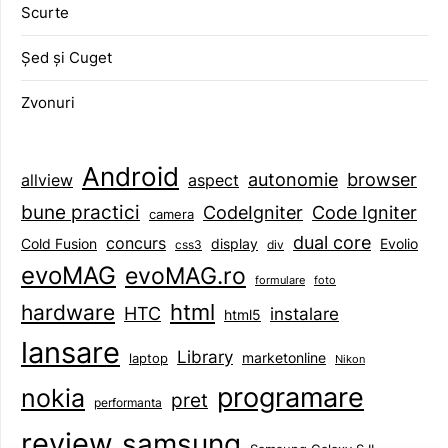
Scurte
Șed și Cuget
Zvonuri
Android
browser
autonomie
aspect
allview
bune practici
CodeIgniter
Code Igniter
camera
dual core
concurs
display
Evolio
Cold Fusion
css3
div
evoMAG
evoMAG.ro
formulare
foto
html
hardware
HTC
instalare
html5
lansare
Library
marketonline
laptop
Nikon
programare
nokia
pret
performanta
review
samsung