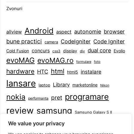
Zvonuri
Android
browser
autonomie
aspect
allview
bune practici
CodeIgniter
Code Igniter
camera
dual core
concurs
display
Evolio
Cold Fusion
css3
div
evoMAG
evoMAG.ro
formulare
foto
html
hardware
HTC
instalare
html5
lansare
Library
marketonline
laptop
Nikon
programare
nokia
pret
performanta
review
samsung
Samsung Galaxy S II
tableta
specificatii
standarde
smartphone
We value your privacy
Symbian
teste
upgrade
user experience