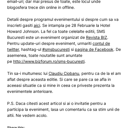
email-uri; dar mai presus de toate, este locul unde
blogosfera trece din online in offline.
Detalii despre programul evenimentului si despre cum sa va
inscrieti gasiti
aici
. Se intampla pe 28 Februarie la Hotel
Howard Johnson. La fel ca toate celelalte editii, SMS
Bucuresti este un eveniment organizat de
Revista BIZ
.
Pentru update-uri despre eveniment, urmariti
contul de
twitter
, hashtag-ul
#smsbucuresti
si
pagina de Facebook
. De
asemenea, toate noutatile sunt anuntate
pe
http://www.bizforum.ro/sms-
bucuresti
.
Tin sa-i multumesc lui
Claudiu Ciobanu
, pentru ca de la el am
aflat despre aceasta editie. Si care se pare ca se afla in
aceeasi situatie ca si mine in ceea ce priveste prezenta la
evenimentele anterioare.
P.S. Daca citesti acest articol si ai o invitatie pentru a
participa la eveniment, lasa un comentariu ca sa stim unii de
altii. Ne vedem acolo.
Share this: