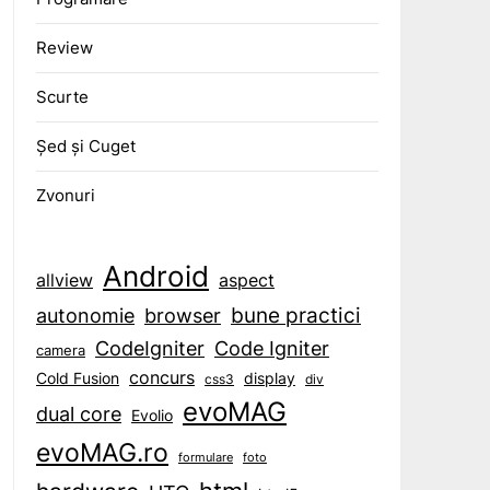
Review
Scurte
Șed și Cuget
Zvonuri
Android
aspect
allview
bune practici
browser
autonomie
CodeIgniter
Code Igniter
camera
concurs
display
Cold Fusion
css3
div
evoMAG
dual core
Evolio
evoMAG.ro
formulare
foto