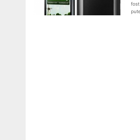
fost
put