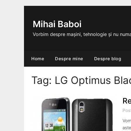
Skip
to
content
Mihai Baboi
Vorbim despre mașini, tehnologie și nu numa
Home
Despre mine
Despre blog
Tag:
LG Optimus Bla
Re
Post
Vom 
aste