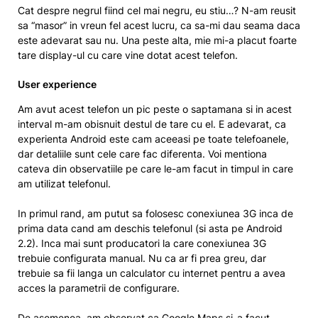
Cat despre negrul fiind cel mai negru, eu stiu…? N-am reusit
sa “masor” in vreun fel acest lucru, ca sa-mi dau seama daca
este adevarat sau nu. Una peste alta, mie mi-a placut foarte
tare display-ul cu care vine dotat acest telefon.
User experience
Am avut acest telefon un pic peste o saptamana si in acest
interval m-am obisnuit destul de tare cu el. E adevarat, ca
experienta Android este cam aceeasi pe toate telefoanele,
dar detaliile sunt cele care fac diferenta. Voi mentiona
cateva din observatiile pe care le-am facut in timpul in care
am utilizat telefonul.
In primul rand, am putut sa folosesc conexiunea 3G inca de
prima data cand am deschis telefonul (si asta pe Android
2.2). Inca mai sunt producatori la care conexiunea 3G
trebuie configurata manual. Nu ca ar fi prea greu, dar
trebuie sa fii langa un calculator cu internet pentru a avea
acces la parametrii de configurare.
De asemenea, am observat ca Google Maps si-a facut