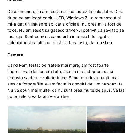
De asemenea, nu am reusit sa-l conectez la calculator. Desi
dupa ce am legat cablul USB, Windows 7 l-a recunoscut si
mi-a dat un link spre aplicatia oficiala, nu prea mi-a fost de
folos. Nu am reusit sa gasesc driver-ul potrivit ca sa-l fac sa
mearga. Sunt convins ca nu este imposibil de legat la
calculator si ca altii au reusit sa faca asta, dar nu si eu.
Camera
Cand l-am testat pe fratele mai mare, am fost foarte
impresionat de camera foto, asa ca ma asteptam ca si
aceasta sa dea rezultate bune. Si nu m-a dezamagit, mai
ales ca fotografiile le-am facut in conditii de lumina scazuta.
Nu va spun mai multe, ca nu sunt prea multe de spus. Va las
cu pozele si va faceti voi o idee.