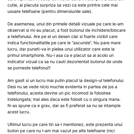
cutie, ai placuta surpriza sa vezi ca este printre cele mai
usoare telefoane (pentru dimensiunile sale).
De asemenea, unul din primele detalii vizuale pe care le-am
observat si mi-au placut, a fost butonul de inchidere/blocare
a telefonului. Are pe el un desen clar si foarte vizibil care
indica functionalitatile pe care le “ascunde”. Nu pare mare
lucru, dar puneti-va in pielea unui utilizator care este la
primul smartphone. Nu-i asa ca e placut sa ai acolo un
indicator vizual ca sa nu cauti dezorientat butonul de unde
se porneste telefonul?
Am gasit si un lucru mai putin placut la design-ul telefonului.
Desi nu se vede nicio muchie evidenta in partea de jos a
telefonului, acesta devine un pic incomod la folosirea
indelungata; mai ales daca este folosit cu o singura mana.
N-as spune ca e grav, dar as fi preferat sa nu se intample
acest lucru.
Ultimul lucru pe care tin sa-l mentionez, este prezenta unui
buton pe care nu l-am mai vazut pe alte telefoane (nici