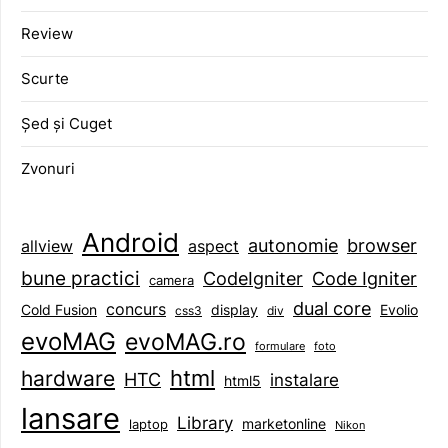
Review
Scurte
Șed și Cuget
Zvonuri
Android
browser
autonomie
aspect
allview
bune practici
CodeIgniter
Code Igniter
camera
dual core
concurs
display
Evolio
Cold Fusion
css3
div
evoMAG
evoMAG.ro
formulare
foto
html
hardware
HTC
instalare
html5
lansare
Library
marketonline
laptop
Nikon