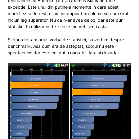
telefoanele cu Android, iar LG Optimus Black nu face
exceptie. Este unul din putinele momente in care acest
model ezita. In rest, n-am intampinat probleme si n-am simtit
niciun lag suparator. Nu ca n-ar avea deloc, dar este pur
statistic. In utilizarea de zi cu zi nu veti simti asta.
Si daca tot am adus vorba de statistici, sa vorbim despre
benchmark. Asa cum era de asteptat, scorul nu este
spectaculos dar este cel putin onorabil. Iata si dovada: