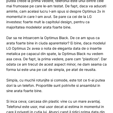
putea crede la prima vedere, telefonul este unul dintre cele
mai frumoase pe care le-am testat. De fapt, daca va aduceti
aminte, cam acelasi lucru l-am spus si despre Optimus 2x in
momentul in care l-am avut. Se pare ca cei de la LG
investesc foarte mult la capitolul design, pentru ca
majoritatea modelelor arata foarte bine.
Dar sa ne intoarcem la Optimus Black. De ce am spus ca
arata foarte bine in ciuda aparentelor? Ei bine, daca modelul
LG Optimus 2x avea o nota de eleganta data de o insertie
metalica pe capacul din spate, la Optimus Black nu vedem
asa ceva. De fapt, la prima vedere, pare cam “plasticos”. Dar
odata ce am trecut de acest aspect minor, ne dam seama ca
forma lui este una pe cat de simpla, pe atat de reusita.
Simpla, cu muchii rotunjite si comode, este tot ce ti-ai putea
dori la un telefon. Proportiile sunt potrivite si ansamblul in
sine arata foarte bine.
Si inca ceva; carcasa din plastic vine cu un mare avantaj.
Telefonul este usor, mai usor decat ai estima in momentul in
care il privesti in cutia lui. Atunci cand il ridici prima data din