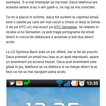
exemplu). S-a mai intamplat sa ma insel. Daca telefonul are
aceasta setare si eu n-am gasit-o, va rog sa ma corectati.
Ce mi-a placut in schimb, daca tot suntem la capitolul email,
este o solutie pe care am mai vazut-o (more or less) la Sense
3 de pe HTC-uri; mai exact pe
HTC Sensation
. Va relatam in
review-ul lui Sensation ca poti trage pictograma de email
direct in cercul de deblocare a acestuia si esti dus direct
acolo.
La LG Optimus Back este un pic diferit, dar la fel de practic.
Daca primesti un email nou (sau ai un apel nepreluat), apare
un eveniment pe ecranul blocat. Daca acel eveniment este
glisat in jos, telefonul se va debloca si va merge direct la el,
fara ca noi sa mai navigam pana acolo.