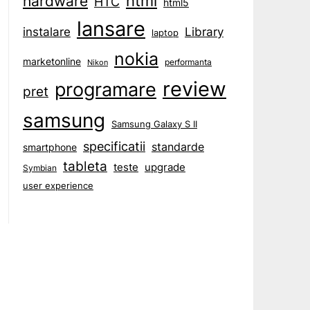
html
hardware
HTC
html5
lansare
instalare
Library
laptop
nokia
marketonline
performanta
Nikon
review
programare
pret
samsung
Samsung Galaxy S II
specificatii
standarde
smartphone
tableta
teste
upgrade
Symbian
user experience