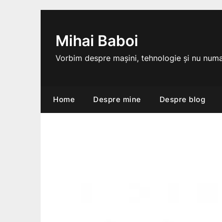
Skip
to
content
Mihai Baboi
Vorbim despre mașini, tehnologie și nu numa
Home
Despre mine
Despre blog