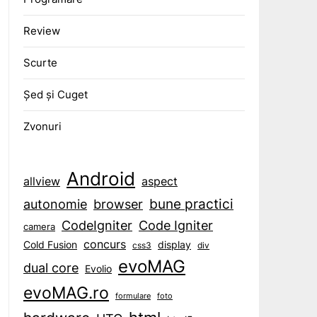
Review
Scurte
Șed și Cuget
Zvonuri
Android
aspect
allview
bune practici
browser
autonomie
CodeIgniter
Code Igniter
camera
concurs
display
Cold Fusion
css3
div
evoMAG
dual core
Evolio
evoMAG.ro
formulare
foto