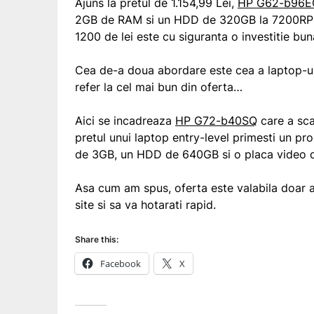
Ajuns la pretul de 1.154,99 Lei,
HP G62-b96E
2GB de RAM si un HDD de 320GB la 7200RPM. 
1200 de lei este cu siguranta o investitie bu
Cea de-a doua abordare este cea a laptop-ulu
refer la cel mai bun din oferta…
Aici se incadreaza
HP G72-b40SQ
care a sca
pretul unui laptop entry-level primesti un 
de 3GB, un HDD de 640GB si o placa video 
Asa cum am spus, oferta este valabila doar a
site si sa va hotarati rapid.
Share this:
Facebook
X