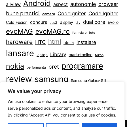
Android
browser
autonomie
aspect
allview
bune practici
CodeIgniter
Code Igniter
camera
dual core
concurs
display
Evolio
Cold Fusion
css3
div
evoMAG
evoMAG.ro
formulare
foto
html
hardware
HTC
instalare
html5
lansare
Library
marketonline
laptop
Nikon
programare
nokia
pret
performanta
review
samsung
Samsung Galaxy S II
tableta
specificatii
standarde
smartphone
We value your privacy
Symbian
teste
upgrade
user experience
We use cookies to enhance your browsing experience,
serve personalized ads or content, and analyze our traffic.
By clicking "Accept All", you consent to our use of cookies.