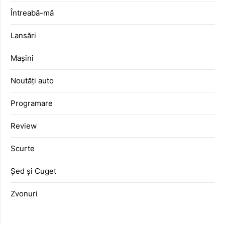
Întreabă-mă
Lansări
Mașini
Noutăți auto
Programare
Review
Scurte
Șed și Cuget
Zvonuri