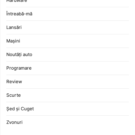
Hardware
Întreabă-mă
Lansări
Mașini
Noutăți auto
Programare
Review
Scurte
Șed și Cuget
Zvonuri