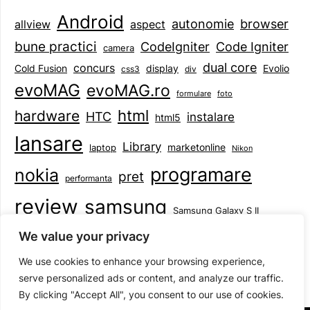
Android
browser
autonomie
aspect
allview
bune practici
CodeIgniter
Code Igniter
camera
dual core
concurs
display
Evolio
Cold Fusion
css3
div
evoMAG
evoMAG.ro
formulare
foto
html
hardware
HTC
instalare
html5
lansare
Library
marketonline
laptop
Nikon
programare
nokia
pret
performanta
review
samsung
Samsung Galaxy S II
tableta
specificatii
standarde
smartphone
We value your privacy
Symbian
teste
upgrade
user experience
We use cookies to enhance your browsing experience,
serve personalized ads or content, and analyze our traffic.
By clicking "Accept All", you consent to our use of cookies.