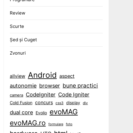
Review
Scurte
Șed și Cuget
Zvonuri
Android
aspect
allview
bune practici
browser
autonomie
CodeIgniter
Code Igniter
camera
concurs
display
Cold Fusion
css3
div
evoMAG
dual core
Evolio
evoMAG.ro
formulare
foto