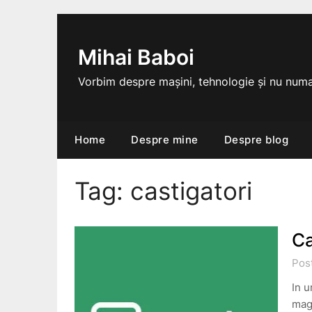
Skip
to
content
Mihai Baboi
Vorbim despre mașini, tehnologie și nu numa
Home
Despre mine
Despre blog
Tag:
castigatori
Ca
Pos
In 
mag