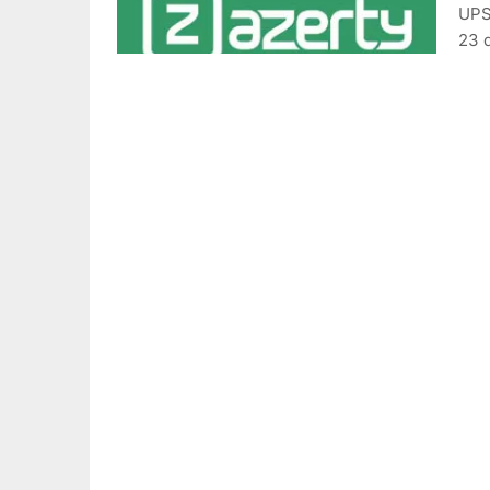
UPS-
23 d