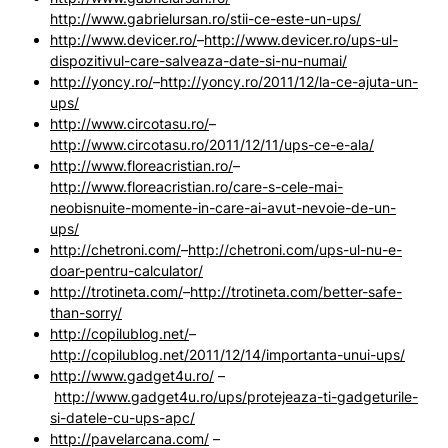
http://www.gabrielursan.ro/stii-ce-este-un-ups/
http://www.devicer.ro/
–
http://www.devicer.ro/ups-ul-
dispozitivul-care-salveaza-date-si-nu-numai/
http://yoncy.ro/
–
http://yoncy.ro/2011/12/la-ce-ajuta-un-
ups/
http://www.circotasu.ro/
–
http://www.circotasu.ro/2011/12/11/ups-ce-e-ala/
http://www.floreacristian.ro/
–
http://www.floreacristian.ro/care-s-cele-mai-
neobisnuite-momente-in-care-ai-avut-nevoie-de-un-
ups/
http://chetroni.com/
–
http://chetroni.com/ups-ul-nu-e-
doar-pentru-calculator/
http://trotineta.com/
–
http://trotineta.com/better-safe-
than-sorry/
http://copilublog.net/
–
http://copilublog.net/2011/12/14/importanta-unui-ups/
http://www.gadget4u.ro/
–
http://www.gadget4u.ro/ups/protejeaza-ti-gadgeturile-
si-datele-cu-ups-apc/
http://pavelarcana.com/
–