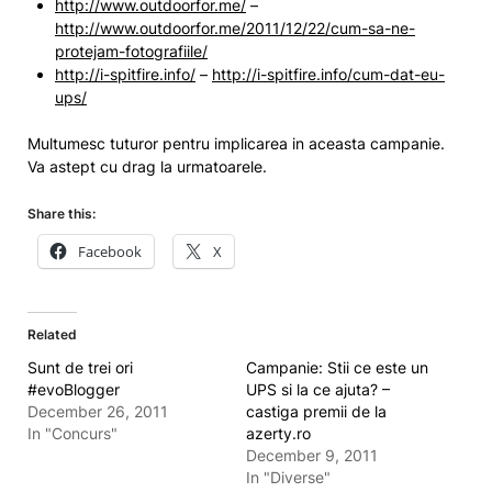
http://www.outdoorfor.me/
–
http://www.outdoorfor.me/2011/12/22/cum-sa-ne-
protejam-fotografiile/
http://i-spitfire.info/
–
http://i-spitfire.info/cum-dat-eu-
ups/
Multumesc tuturor pentru implicarea in aceasta campanie.
Va astept cu drag la urmatoarele.
Share this:
Facebook
X
Related
Sunt de trei ori
Campanie: Stii ce este un
#evoBlogger
UPS si la ce ajuta? –
December 26, 2011
castiga premii de la
In "Concurs"
azerty.ro
December 9, 2011
In "Diverse"