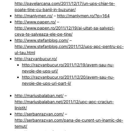
http://pavelarcana.com/2011/12/17/un-ups-chiar-te-
poate-tine-cu-banii-in-buzunar/
http://manlymen.ro/
–
http://manlymen.ro/?p=164
http://www.papen.ro/
–
http://www.papen.ro/2011/12/19/ai-uitat-sa-salvezi-
ceva-te-salveaza-ele-pe-tine/
http://www.stefanblog.com/
–
http://www.stefanblog.com/2011/12/ups-apc-pentru-pc-
ul-tau.html
http://razvanbucur.ro/
http://razvanbucur.ro/2011/12/19/avem-sau-nu-
nevoie-de-ups-uri/
http://razvanbucur.ro/2011/12/20/avem-sau-nu-
nevoie-de-ups-uri-part-ii/
http://mariusbalaban.net/
–
http://mariusbalaban.net/2011/12/upc-apc-craciun-
linistit/
http://serbanrazvan.com/
–
http://serbanrazvan.com/pana-de-curent-un-inamic-de-
temut/