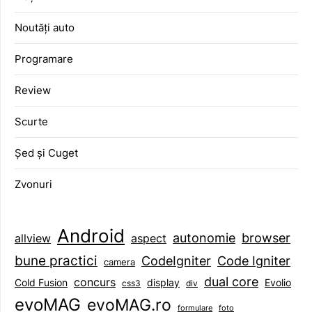
Noutăți auto
Programare
Review
Scurte
Șed și Cuget
Zvonuri
Android
browser
autonomie
aspect
allview
bune practici
CodeIgniter
Code Igniter
camera
dual core
concurs
display
Evolio
Cold Fusion
css3
div
evoMAG
evoMAG.ro
formulare
foto