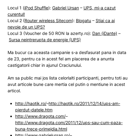
Locul 1 (
iPod Shuffle
):
Gabriel Ursan
–
UPS, mi-a cazut
curentul!
Locul 2 (
Router wireless Sitecom
):
Blogatu
–
Stiai ca ai
nevoie de un UPS?
Locul 3 (Voucher de 50 RON la azerty.ro):
Dan (iDante)
–
Sursa neintrerupta de energie (UPS)
Ma bucur ca aceasta campanie s-a desfasurat pana in data
de 23, pentru ca in acest fel am placerea de a anunta
castigatorii chiar in ajunul Craciunului.
Am sa public mai jos lista celorlalti participanti, pentru toti au
avut articole bune care mertia cel putin o mentiune in acest
articol.
http://haotik.ro/
–
http://haotik.ro/2011/12/14/ups-am-
pierdut-datele.htm
http://www.dragota.com/
–
http://www.dragota.com/2011/12/ups-sau-cum-paza-
buna-trece-primejdia.html
http://www.gabrielursan.ro/
–