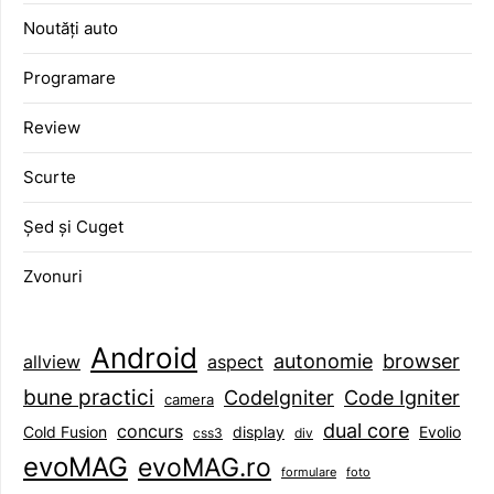
Noutăți auto
Programare
Review
Scurte
Șed și Cuget
Zvonuri
Android
browser
autonomie
aspect
allview
bune practici
CodeIgniter
Code Igniter
camera
dual core
concurs
display
Evolio
Cold Fusion
css3
div
evoMAG
evoMAG.ro
formulare
foto