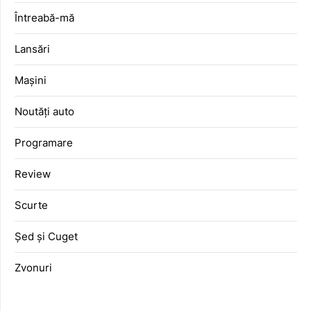
Întreabă-mă
Lansări
Mașini
Noutăți auto
Programare
Review
Scurte
Șed și Cuget
Zvonuri