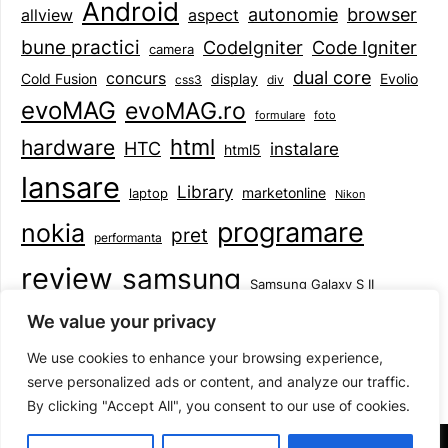
Android
browser
autonomie
aspect
allview
bune practici
CodeIgniter
Code Igniter
camera
dual core
concurs
display
Evolio
Cold Fusion
css3
div
evoMAG
evoMAG.ro
formulare
foto
html
hardware
HTC
instalare
html5
lansare
Library
marketonline
laptop
Nikon
programare
nokia
pret
performanta
review
samsung
Samsung Galaxy S II
tableta
specificatii
standarde
smartphone
We value your privacy
Symbian
teste
upgrade
user experience
We use cookies to enhance your browsing experience,
serve personalized ads or content, and analyze our traffic.
By clicking "Accept All", you consent to our use of cookies.