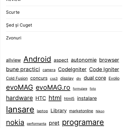
Scurte
Șed și Cuget
Zvonuri
Android
browser
autonomie
aspect
allview
bune practici
CodeIgniter
Code Igniter
camera
dual core
concurs
display
Evolio
Cold Fusion
css3
div
evoMAG
evoMAG.ro
formulare
foto
html
hardware
HTC
instalare
html5
lansare
Library
marketonline
laptop
Nikon
programare
nokia
pret
performanta