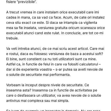
fisiere “previzibile”.
A trecut vremea in care instalam orice executabil care imi
cadea in mana, ca sa vad ca face. Acum, de cate ori instalez
ceva stiu exact ce este. Si daca se intampla ca vigilenta
mea sa fie inselata, versiunea gratuita oricum scaneaza orice
executabil atunci cand este rulat. In concluzie, are tot ce-mi
trebuie.
Va veti intreba atunci, de ce mai scriu acest articol. Care mai
e rostul, daca eu folosesc versiunea de baza a acestui soft?
Ei bine, sunt constient ca nu toti utilizatorii sunt ca mine.
Astfel ca, in functie de felul in care va folositi calculatorul –
dar si de experienta voastra – s-ar putea sa aveti nevoie de
o solutie de securitate mai performanta.
Vorbeam la inceput despre nivele de securitate. Ce
inseamna asta? Inseamna ca in functie de activitatea pe
care o desfasoara un utilizator, va avea nevoie de o solutie
antivirus mai complexa sau mai simpla.
Sa luam de exemplu un incepator in domeniu. Nu are prea