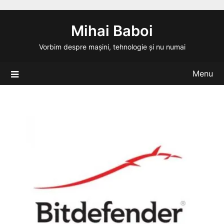
Skip
to
Mihai Baboi
content
Vorbim despre mașini, tehnologie și nu numai
Menu