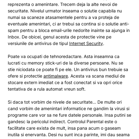
reprezenta o amenintare. Trecem deja la alte nevoi de
securitate. Nivelul urmator inseama o solutie capabila nu
numai sa scaneze atasamentele pentru a va proteja de
eventuale amenintari, ci ar trebui sa contina si o solutie anti-
spam pentru a bloca email-urile nedorite inainte sa ajunga in
Inbox. De obicei, genul acesta de protectie vine pe
versiunile de antivirus de tipul
Internet Security
.
Poate va ocupati de tehnoredactare. Asta inseamna ca
lucrati cu memory stick-uri de la diverse persoane. Nu se
stie niciodata ce poate fi pe ele. Un antivirus bun trebuie sa
ofere si protectie
antimalware
. Acesta va scana mediul de
stocare extern imediat ce a fost conectat si va opri orice
tentativa de a rula automat vreun soft.
Si daca tot vorbim de nivele de securitate… De multe ori
cand vorbim de amenintari informatice ne gandim la virusi si
programe care vor sa ne fure datele personale. Insa putini se
gandesc la pericolul indirect. Controlul Parental este o
facilitate care exista de mult, insa pana acum o gaseam
inutila si enervanta. Desi nu sunt inca parinte, imi dau seama