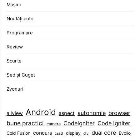
Mașini
Noutăți auto
Programare
Review
Scurte
Șed și Cuget
Zvonuri
Android
browser
autonomie
aspect
allview
bune practici
CodeIgniter
Code Igniter
camera
dual core
concurs
display
Evolio
Cold Fusion
css3
div