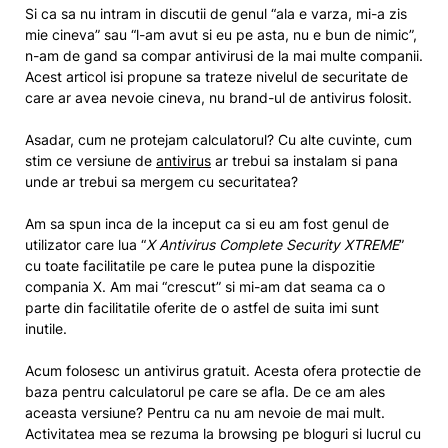
Si ca sa nu intram in discutii de genul “ala e varza, mi-a zis
mie cineva” sau “l-am avut si eu pe asta, nu e bun de nimic”,
n-am de gand sa compar antivirusi de la mai multe companii.
Acest articol isi propune sa trateze nivelul de securitate de
care ar avea nevoie cineva, nu brand-ul de antivirus folosit.
Asadar, cum ne protejam calculatorul? Cu alte cuvinte, cum
stim ce versiune de
antivirus
ar trebui sa instalam si pana
unde ar trebui sa mergem cu securitatea?
Am sa spun inca de la inceput ca si eu am fost genul de
utilizator care lua “
X Antivirus Complete Security XTREME
”
cu toate facilitatile pe care le putea pune la dispozitie
compania X. Am mai “crescut” si mi-am dat seama ca o
parte din facilitatile oferite de o astfel de suita imi sunt
inutile.
Acum folosesc un antivirus gratuit. Acesta ofera protectie de
baza pentru calculatorul pe care se afla. De ce am ales
aceasta versiune? Pentru ca nu am nevoie de mai mult.
Activitatea mea se rezuma la browsing pe bloguri si lucrul cu