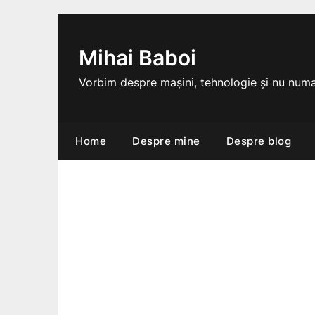
Skip
to
content
Mihai Baboi
Vorbim despre mașini, tehnologie și nu numa
Home
Despre mine
Despre blog