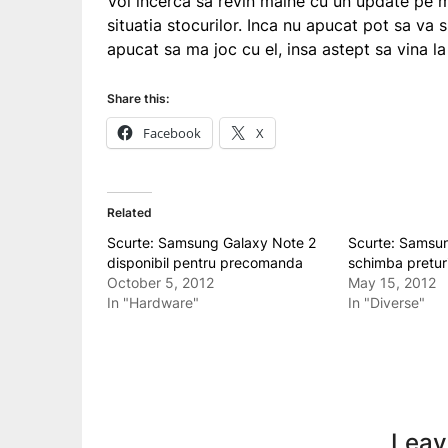
Voi incerca sa revin maine cu un update pe m
situatia stocurilor. Inca nu apucat pot sa va
apucat sa ma joc cu el, insa astept sa vina l
Share this:
Facebook
X
Related
Scurte: Samsung Galaxy Note 2
Scurte: Samsun
disponibil pentru precomanda
schimba pretur
October 5, 2012
May 15, 2012
In "Hardware"
In "Diverse"
Leav