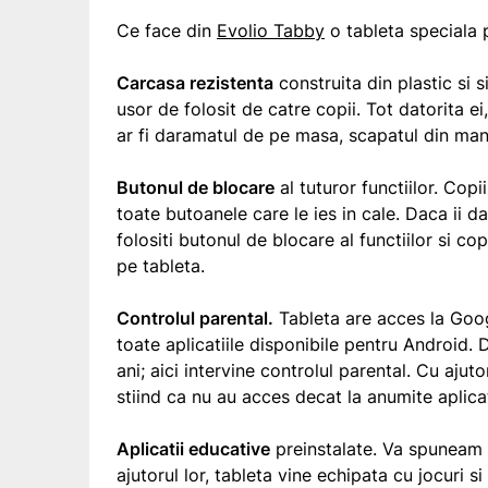
Ce face din
Evolio Tabby
o tableta speciala p
Carcasa rezistenta
construita din plastic si 
usor de folosit de catre copii. Tot datorita 
ar fi daramatul de pe masa, scapatul din mana 
Butonul de blocare
al tuturor functiilor. Copi
toate butoanele care le ies in cale. Daca ii d
folositi butonul de blocare al functiilor si cop
pe tableta.
Controlul parental.
Tableta are acces la Goog
toate aplicatiile disponibile pentru Android. 
ani; aici intervine controlul parental. Cu ajutor
stiind ca nu au acces decat la anumite aplicat
Aplicatii educative
preinstalate. Va spuneam l
ajutorul lor, tableta vine echipata cu jocuri si