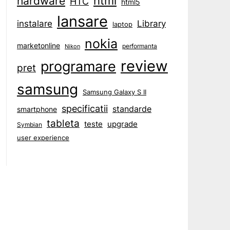
html
hardware
HTC
html5
lansare
instalare
Library
laptop
nokia
marketonline
performanta
Nikon
review
programare
pret
samsung
Samsung Galaxy S II
specificatii
standarde
smartphone
tableta
teste
upgrade
Symbian
user experience