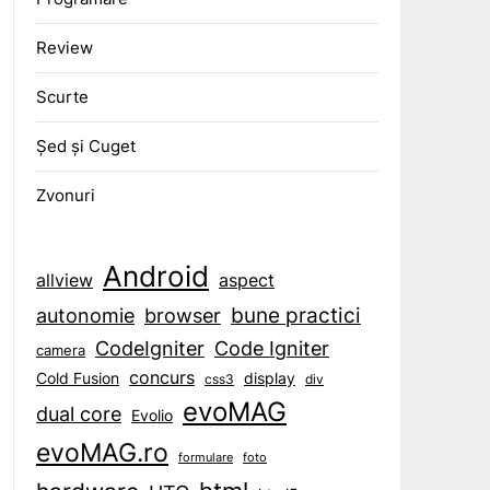
Review
Scurte
Șed și Cuget
Zvonuri
Android
aspect
allview
bune practici
browser
autonomie
CodeIgniter
Code Igniter
camera
concurs
display
Cold Fusion
css3
div
evoMAG
dual core
Evolio
evoMAG.ro
formulare
foto