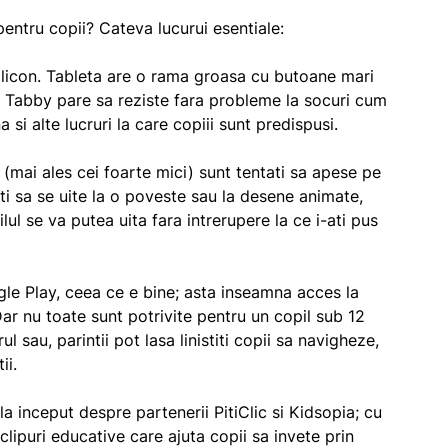
entru copii? Cateva lucurui esentiale:
silicon. Tableta are o rama groasa cu butoane mari
ei, Tabby pare sa reziste fara probleme la socuri cum
si alte lucruri la care copiii sunt predispusi.
i (mai ales cei foarte mici) sunt tentati sa apese pe
ati sa se uite la o poveste sau la desene animate,
ilul se va putea uita fara intrerupere la ce i-ati pus
le Play, ceea ce e bine; asta inseamna acces la
Dar nu toate sunt potrivite pentru un copil sub 12
ul sau, parintii pot lasa linistiti copii sa navigheze,
ii.
a inceput despre partenerii PitiClic si Kidsopia; cu
 clipuri educative care ajuta copii sa invete prin