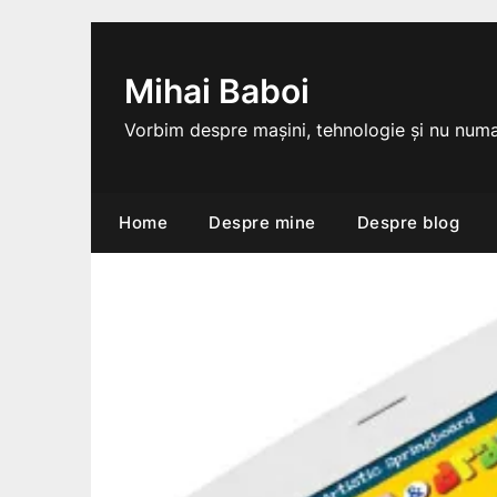
Skip
to
content
Mihai Baboi
Vorbim despre mașini, tehnologie și nu numa
Home
Despre mine
Despre blog