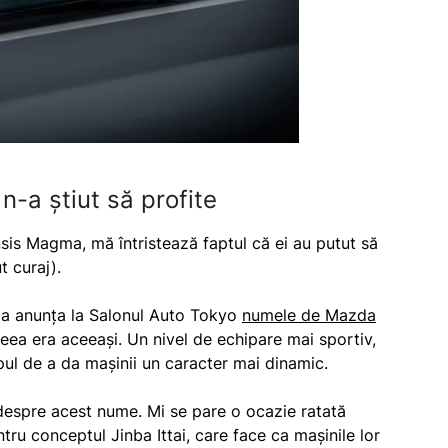
-a știut să profite
is Magma, mă întristează faptul că ei au putut să
t curaj).
da anunța la Salonul Auto Tokyo
numele de Mazda
ideea era aceeași. Un nivel de echipare mai sportiv,
opul de a da mașinii un caracter mai dinamic.
 despre acest nume. Mi se pare o ocazie ratată
u conceptul Jinba Ittai, care face ca mașinile lor