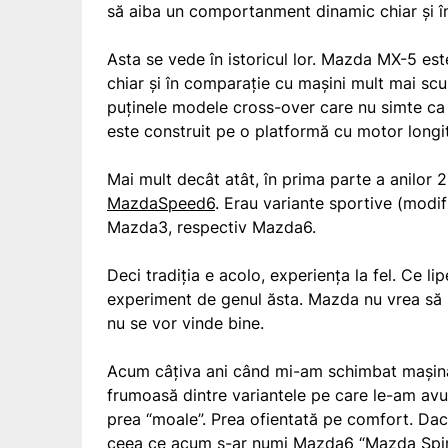
să aiba un comportanment dinamic chiar și în
Asta se vede în istoricul lor. Mazda MX-5 e
chiar și în comparație cu mașini mult mai scu
puținele modele cross-over care nu simte c
este construit pe o platformă cu motor longit
Mai mult decât atât, în prima parte a anilor
MazdaSpeed6
. Erau variante sportive (modif
Mazda3, respectiv Mazda6.
Deci tradiția e acolo, experiența la fel. Ce li
experiment de genul ăsta. Mazda nu vrea să ri
nu se vor vinde bine.
Acum câțiva ani când mi-am schimbat mașina
frumoasă dintre variantele pe care le-am avu
prea “moale”. Prea ofientată pe comfort. Da
ceea ce acum s-ar numi Mazda6 “Mazda Spirit 