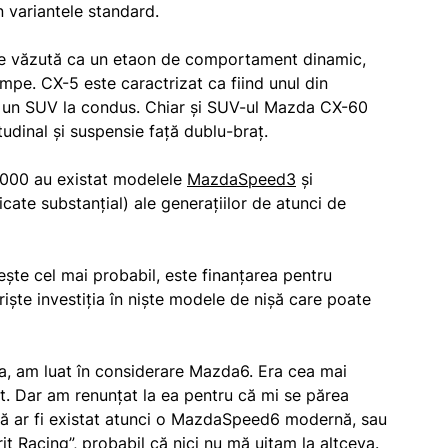
 variantele standard.
ste văzută ca un etaon de comportament dinamic,
mpe. CX-5 este caractrizat ca fiind unul din
a un SUV la condus. Chiar și SUV-ul Mazda CX-60
udinal și suspensie față dublu-braț.
 2000 au existat modelele
MazdaSpeed3
și
icate substanțial) ale generațiilor de atunci de
pește cel mai probabil, este finanțarea pentru
ște investiția în niște modele de nișă care poate
, am luat în considerare Mazda6. Era cea mai
t. Dar am renunțat la ea pentru că mi se părea
că ar fi existat atunci o MazdaSpeed6 modernă, sau
Racing”, probabil că nici nu mă uitam la altceva.