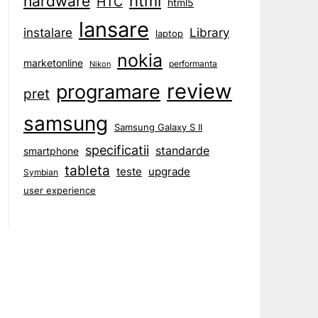
html
hardware
HTC
html5
lansare
instalare
Library
laptop
nokia
marketonline
performanta
Nikon
review
programare
pret
samsung
Samsung Galaxy S II
specificatii
standarde
smartphone
tableta
teste
upgrade
Symbian
user experience