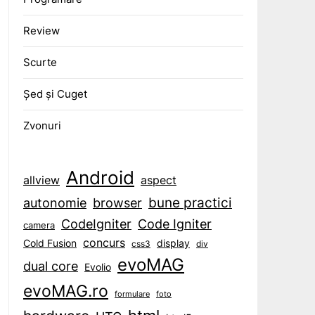
Review
Scurte
Șed și Cuget
Zvonuri
Android
aspect
allview
bune practici
browser
autonomie
CodeIgniter
Code Igniter
camera
concurs
display
Cold Fusion
css3
div
evoMAG
dual core
Evolio
evoMAG.ro
formulare
foto