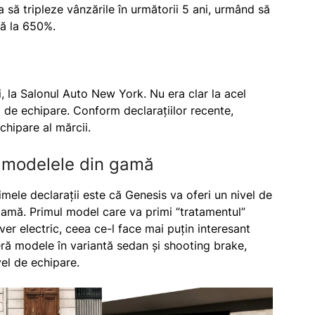
să tripleze vânzările în următorii 5 ani, urmând să
ă la 650%.
i, la Salonul Auto New York. Nu era clar la acel
de echipare. Conform declarațiilor recente,
hipare al mărcii.
 modelele din gamă
mele declarații este că Genesis va oferi un nivel de
amă. Primul model care va primi “tratamentul”
r electric, ceea ce-l face mai puțin interesant
eră modele în variantă sedan și shooting brake,
el de echipare.