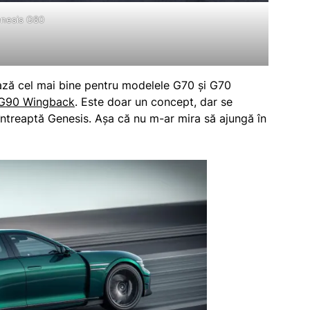
nesis G80
ază cel mai bine pentru modelele G70 și G70
 G90 Wingback
. Este doar un concept, dar se
 întreaptă Genesis. Așa că nu m-ar mira să ajungă în