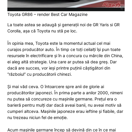
Toyota GR86 – render Best Car Magazine
La toate astea se adaugă și generații noi de GR Yaris si GR
Corolla, așa că Toyota nu stă pe loc.
În opinia mea, Toyota este la momentul actual cel mai
curajos producător auto. În timp ce toți ceilalți își pun toate
resursele în electrificare și în a concura cu mărcile din China,
ei aleg altă strategie. Una care ar putea să dea greș. Dar
dacă are succes, vor ieși printre puținii câștigători din
“războiul” cu producătorii chinezi.
Și mai văd ceva. O întoarcere spre anii de glorie ai
producătorilor japonezi. În prima parte a anilor 2000, nimeni
nu putea să concureze cu mașinile germane. Prețul era o
barieră pentru mulți dar dacă aveai banii, nu aveai motiv să
cumperi altceva. Mașinile japoneze erau ieftine și fiabile, dar
nu trezeau niciun fel de emoție.
Acum mașinile germane încep să devină din ce în ce mai