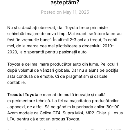
așteptăm?
Posted on May 11, 2025
Nu știu dacă ați observat, dar Toyota trece prin niște
schimbări majore de ceva timp. Mai exact, se întorc la ce-au
fost “în vremurile bune”. În ultimii 2-3 ani au trecut, în ochii
mei, de la marca cea mai plictisitoare a deceniului 2010-
2020, la o speranță pentru pasionații auto.
Toyota e cel mai mare producător auto din lume. Pe locul 1
după volumul de vânzări globale. Dar nu a ajuns pe poziția
asta condusă de emoție. Ci de pragmatism și calcule
contabile.
Trecutul Toyota
e marcat de multă inovație și multă
experimentare tehnică. La fel ca majoritatea producătorilor
Japonezi, de altfel. Să ne gândim la perioada anilor ‘80-’90.
Avem modele ca Celica GT4, Supra Mk4, MR2. Chiar și Lexus
LFA, pentru că e tot un produs Toyota.