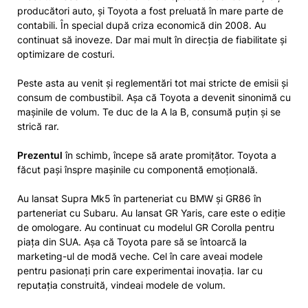
producători auto, și Toyota a fost preluată în mare parte de
contabili. În special după criza economică din 2008. Au
continuat să inoveze. Dar mai mult în direcția de fiabilitate și
optimizare de costuri.
Peste asta au venit și reglementări tot mai stricte de emisii și
consum de combustibil. Așa că Toyota a devenit sinonimă cu
mașinile de volum. Te duc de la A la B, consumă puțin și se
strică rar.
Prezentul
în schimb, începe să arate promițător. Toyota a
făcut pași înspre mașinile cu componentă emoțională.
Au lansat Supra Mk5 în parteneriat cu BMW și GR86 în
parteneriat cu Subaru. Au lansat GR Yaris, care este o ediție
de omologare. Au continuat cu modelul GR Corolla pentru
piața din SUA. Așa că Toyota pare să se întoarcă la
marketing-ul de modă veche. Cel în care aveai modele
pentru pasionați prin care experimentai inovația. Iar cu
reputația construită, vindeai modele de volum.