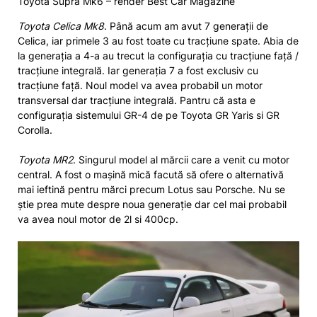
Toyota Supra Mk6 – render Best Car Magazine
Toyota Celica Mk8
. Până acum am avut 7 generații de
Celica, iar primele 3 au fost toate cu tracțiune spate. Abia de
la generația a 4-a au trecut la configurația cu tracțiune față /
tracțiune integrală. Iar generația 7 a fost exclusiv cu
tracțiune față. Noul model va avea probabil un motor
transversal dar tracțiune integrală. Pantru că asta e
configurația sistemului GR-4 de pe Toyota GR Yaris si GR
Corolla.
Toyota MR2
. Singurul model al mărcii care a venit cu motor
central. A fost o mașină mică facută să ofere o alternativă
mai ieftină pentru mărci precum Lotus sau Porsche. Nu se
știe prea mute despre noua generație dar cel mai probabil
va avea noul motor de 2l si 400cp.