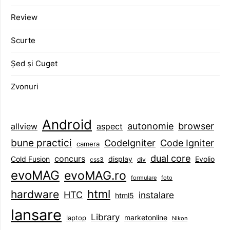
Review
Scurte
Șed și Cuget
Zvonuri
Android
browser
autonomie
aspect
allview
bune practici
CodeIgniter
Code Igniter
camera
dual core
concurs
display
Evolio
Cold Fusion
css3
div
evoMAG
evoMAG.ro
formulare
foto
html
hardware
HTC
instalare
html5
lansare
Library
marketonline
laptop
Nikon