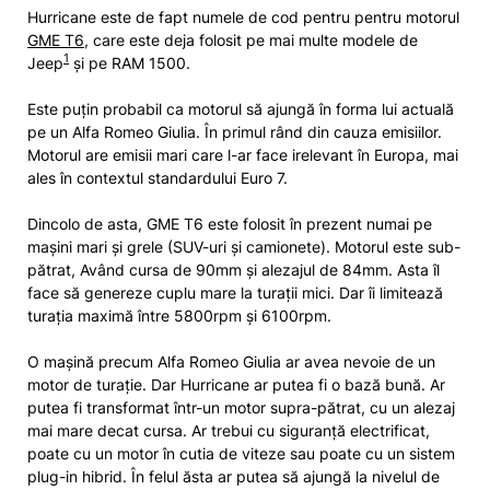
Hurricane este de fapt numele de cod pentru pentru motorul
GME T6
, care este deja folosit pe mai multe modele de
1
Jeep
și pe RAM 1500.
Este puțin probabil ca motorul să ajungă în forma lui actuală
pe un Alfa Romeo Giulia. În primul rând din cauza emisiilor.
Motorul are emisii mari care l-ar face irelevant în Europa, mai
ales în contextul standardului Euro 7.
Dincolo de asta, GME T6 este folosit în prezent numai pe
mașini mari și grele (SUV-uri și camionete). Motorul este sub-
pătrat, Având cursa de 90mm și alezajul de 84mm. Asta îl
face să genereze cuplu mare la turații mici. Dar îi limitează
turația maximă între 5800rpm și 6100rpm.
O mașină precum Alfa Romeo Giulia ar avea nevoie de un
motor de turație. Dar Hurricane ar putea fi o bază bună. Ar
putea fi transformat într-un motor supra-pătrat, cu un alezaj
mai mare decat cursa. Ar trebui cu siguranță electrificat,
poate cu un motor în cutia de viteze sau poate cu un sistem
plug-in hibrid. În felul ăsta ar putea să ajungă la nivelul de