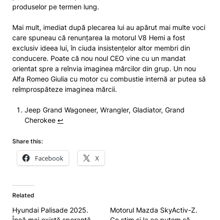
produselor pe termen lung.
Mai mult, imediat după plecarea lui au apărut mai multe voci
care spuneau că renunțarea la motorul V8 Hemi a fost
exclusiv ideea lui, în ciuda insistențelor altor membri din
conducere. Poate că nou noul CEO vine cu un mandat
orientat spre a reînvia imaginea mărcilor din grup. Un nou
Alfa Romeo Giulia cu motor cu combustie internă ar putea să
reîmprospăteze imaginea mărcii.
Jeep Grand Wagoneer, Wrangler, Gladiator, Grand
Cherokee
↩︎
Share this:
Facebook
X
Related
Hyundai Palisade 2025.
Motorul Mazda SkyActiv-Z.
Încă mai există speranță
Ce știm și la ce putem să