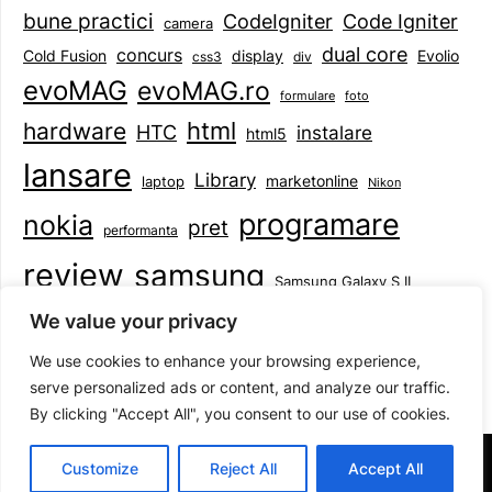
bune practici
CodeIgniter
Code Igniter
camera
dual core
concurs
display
Evolio
Cold Fusion
css3
div
evoMAG
evoMAG.ro
formulare
foto
html
hardware
HTC
instalare
html5
lansare
Library
marketonline
laptop
Nikon
programare
nokia
pret
performanta
review
samsung
Samsung Galaxy S II
tableta
specificatii
standarde
smartphone
We value your privacy
Symbian
teste
upgrade
user experience
We use cookies to enhance your browsing experience,
serve personalized ads or content, and analyze our traffic.
By clicking "Accept All", you consent to our use of cookies.
©2026 Mihai Baboi
| Design:
Newspaperly WordPress
Customize
Reject All
Accept All
Theme