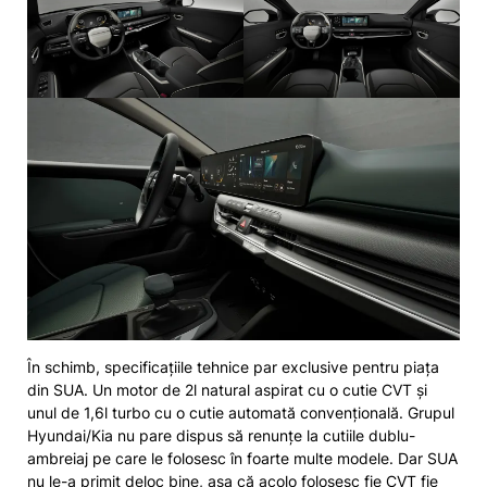
În schimb, specificațiile tehnice par exclusive pentru piața
din SUA. Un motor de 2l natural aspirat cu o cutie CVT și
unul de 1,6l turbo cu o cutie automată convențională. Grupul
Hyundai/Kia nu pare dispus să renunțe la cutiile dublu-
ambreiaj pe care le folosesc în foarte multe modele. Dar SUA
nu le-a primit deloc bine, așa că acolo folosesc fie CVT fie