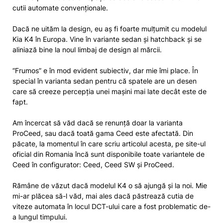
cutii automate convenționale.
Dacă ne uităm la design, eu aș fi foarte mulțumit cu modelul
Kia K4 în Europa. Vine în variante sedan și hatchback și se
aliniază bine la noul limbaj de design al mărcii.
“Frumos” e în mod evident subiectiv, dar mie îmi place. În
special în varianta sedan pentru că spatele are un desen
care să creeze percepția unei mașini mai late decât este de
fapt.
Am încercat să văd dacă se renunță doar la varianta
ProCeed, sau dacă toată gama Ceed este afectată. Din
păcate, la momentul în care scriu articolul acesta, pe site-ul
oficial din Romania încă sunt disponibile toate variantele de
Ceed în configurator: Ceed, Ceed SW și ProCeed.
Rămâne de văzut dacă modelul K4 o să ajungă și la noi. Mie
mi-ar plăcea să-l văd, mai ales dacă păstrează cutia de
viteze automata în locul DCT-ului care a fost problematic de-
a lungul timpului.