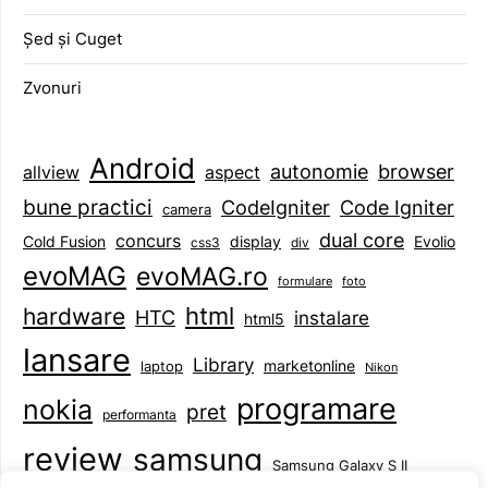
Șed și Cuget
Zvonuri
Android
browser
autonomie
aspect
allview
bune practici
CodeIgniter
Code Igniter
camera
dual core
concurs
display
Evolio
Cold Fusion
css3
div
evoMAG
evoMAG.ro
formulare
foto
html
hardware
HTC
instalare
html5
lansare
Library
marketonline
laptop
Nikon
programare
nokia
pret
performanta
review
samsung
Samsung Galaxy S II