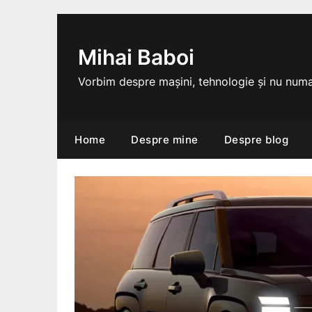
Skip
to
content
Mihai Baboi
Vorbim despre mașini, tehnologie și nu numa
Home
Despre mine
Despre blog