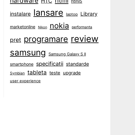
html
hardware
HTC
html5
lansare
instalare
Library
laptop
nokia
marketonline
performanta
Nikon
review
programare
pret
samsung
Samsung Galaxy S II
specificatii
standarde
smartphone
tableta
teste
upgrade
Symbian
user experience