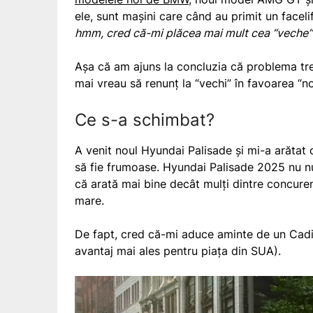
ele, sunt mașini care când au primit un facel
hmm, cred că-mi plăcea mai mult cea “veche”
Așa că am ajuns la concluzia că problema treb
mai vreau să renunț la “vechi” în favoarea “no
Ce s-a schimbat?
A venit noul Hyundai Palisade și mi-a arătat 
să fie frumoase. Hyundai Palisade 2025 nu n
că arată mai bine decât mulți dintre concurenț
mare.
De fapt, cred că-mi aduce aminte de un Cadil
avantaj mai ales pentru piața din SUA).