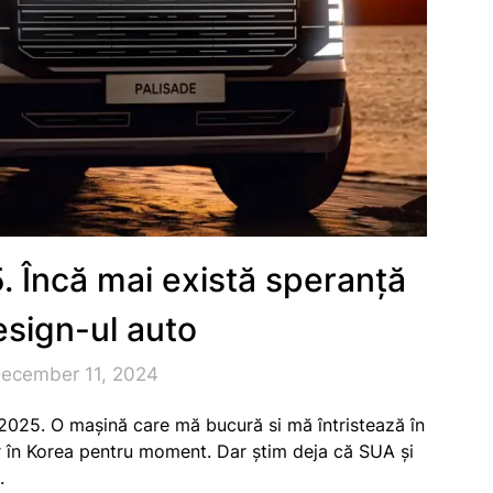
. Încă mai există speranță
esign-ul auto
December 11, 2024
 2025. O mașină care mă bucură si mă întristează în
ar în Korea pentru moment. Dar știm deja că SUA și
.