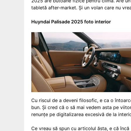
2025 are butoane fizice pentru climă. Are un e
tabletă after-market. Și un volan care nu vrea
Huyndai Palisade 2025 foto interior
Cu riscul de a deveni filosofic, e ca o întoar
bun. Și cred că o să mai vedem asta pe viitor
renunțe pe digitalizarea excesivă de la interio
Ce vreau să spun cu articolul ăsta, e că încă