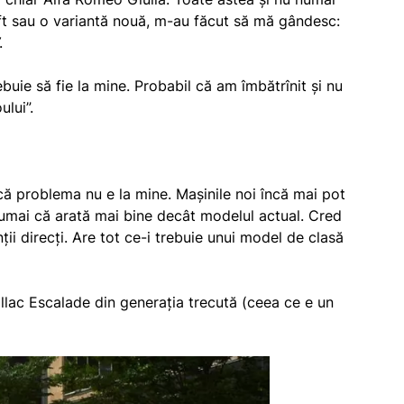
ift sau o variantă nouă, m-au făcut să mă gândesc:
.
uie să fie la mine. Probabil că am îmbătrînit și nu
ului”.
că problema nu e la mine. Mașinile noi încă mai pot
umai că arată mai bine decât modelul actual. Cred
ii direcți. Are tot ce-i trebuie unui model de clasă
lac Escalade din generația trecută (ceea ce e un