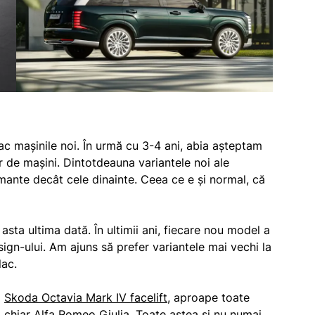
c mașinile noi. În urmă cu 3-4 ani, abia așteptam
r de mașini. Dintotdeauna variantele noi ale
mante decât cele dinainte. Ceea ce e și normal, că
sta ultima dată. În ultimii ani, fiecare nou model a
gn-ului. Am ajuns să prefer variantele mai vechi la
lac.
ă
Skoda Octavia Mark IV facelift
, aproape toate
 chiar Alfa Romeo Giulia. Toate astea și nu numai