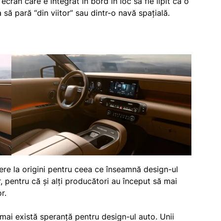
cran care e integrat în bord în loc să fie lipit ca o
 să pară “din viitor” sau dintr-o navă spațială.
cere la origini pentru ceea ce înseamnă design-ul
, pentru că și alți producători au început să mai
r.
 mai există speranță pentru design-ul auto. Unii