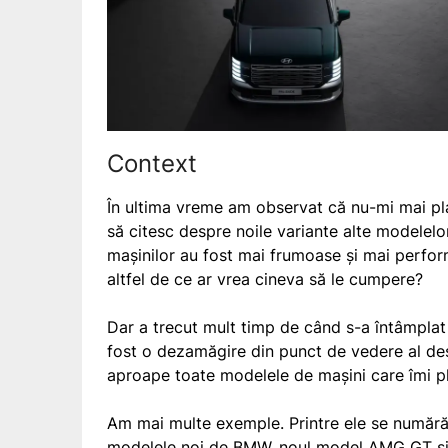
Context
În ultima vreme am observat că nu-mi mai pla
să citesc despre noile variante alte modelelo
mașinilor au fost mai frumoase și mai perfor
altfel de ce ar vrea cineva să le cumpere?
Dar a trecut mult timp de când s-a întâmplat a
fost o dezamăgire din punct de vedere al desi
aproape toate modelele de mașini care îmi p
Am mai multe exemple. Printre ele se număr
modelele noi de BMW
, noul model AMG GT și