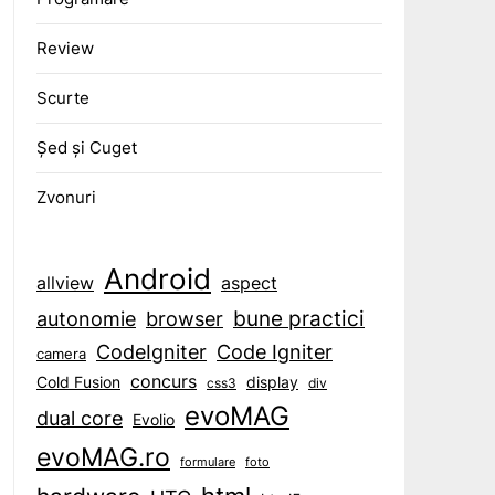
Review
Scurte
Șed și Cuget
Zvonuri
Android
aspect
allview
bune practici
browser
autonomie
CodeIgniter
Code Igniter
camera
concurs
display
Cold Fusion
css3
div
evoMAG
dual core
Evolio
evoMAG.ro
formulare
foto