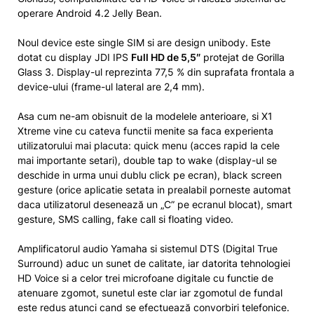
operare Android 4.2 Jelly Bean.
Noul device este single SIM si are design unibody. Este
dotat cu display JDI IPS
Full HD de 5,5″
protejat de Gorilla
Glass 3. Display-ul reprezinta 77,5 % din suprafata frontala a
device-ului (frame-ul lateral are 2,4 mm).
Asa cum ne-am obisnuit de la modelele anterioare, si X1
Xtreme vine cu cateva functii menite sa faca experienta
utilizatorului mai placuta: quick menu (acces rapid la cele
mai importante setari), double tap to wake (display-ul se
deschide in urma unui dublu click pe ecran), black screen
gesture (orice aplicatie setata in prealabil porneste automat
daca utilizatorul desenează un „C” pe ecranul blocat), smart
gesture, SMS calling, fake call si floating video.
Amplificatorul audio Yamaha si sistemul DTS (Digital True
Surround) aduc un sunet de calitate, iar datorita tehnologiei
HD Voice si a celor trei microfoane digitale cu functie de
atenuare zgomot, sunetul este clar iar zgomotul de fundal
este redus atunci cand se efectuează convorbiri telefonice.