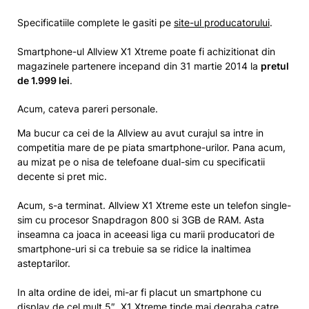
Specificatiile complete le gasiti pe
site-ul producatorului
.
Smartphone-ul Allview X1 Xtreme poate fi achizitionat din
magazinele partenere incepand din 31 martie 2014 la
pretul
de 1.999 lei
.
Acum, cateva pareri personale.
Ma bucur ca cei de la Allview au avut curajul sa intre in
competitia mare de pe piata smartphone-urilor. Pana acum,
au mizat pe o nisa de telefoane dual-sim cu specificatii
decente si pret mic.
Acum, s-a terminat. Allview X1 Xtreme este un telefon single-
sim cu procesor Snapdragon 800 si 3GB de RAM. Asta
inseamna ca joaca in aceeasi liga cu marii producatori de
smartphone-uri si ca trebuie sa se ridice la inaltimea
asteptarilor.
In alta ordine de idei, mi-ar fi placut un smartphone cu
display de cel mult 5″. X1 Xtreme tinde mai degraba catre