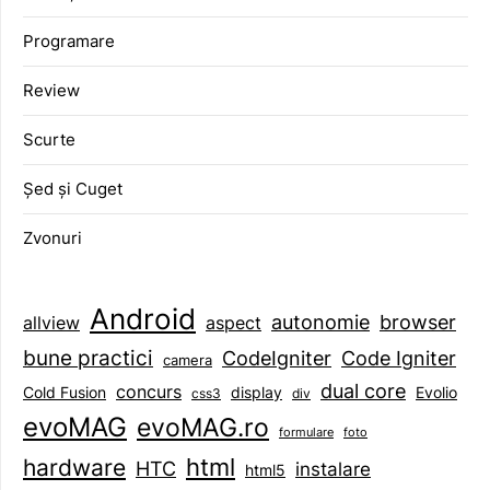
Programare
Review
Scurte
Șed și Cuget
Zvonuri
Android
browser
autonomie
aspect
allview
bune practici
CodeIgniter
Code Igniter
camera
dual core
concurs
display
Evolio
Cold Fusion
css3
div
evoMAG
evoMAG.ro
formulare
foto
html
hardware
HTC
instalare
html5