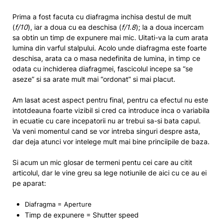
Prima a fost facuta cu diafragma inchisa destul de mult
(
f/10
), iar a doua cu ea deschisa (
f/1.8
); la a doua incercam
sa obtin un timp de expunere mai mic. Uitati-va la cum arata
lumina din varful stalpului. Acolo unde diafragma este foarte
deschisa, arata ca o masa nedefinita de lumina, in timp ce
odata cu inchiderea diafragmei, fascicolul incepe sa “se
aseze” si sa arate mult mai “ordonat” si mai placut.
Am lasat acest aspect pentru final, pentru ca efectul nu este
intotdeauna foarte vizibil si cred ca introduce inca o variabila
in ecuatie cu care incepatorii nu ar trebui sa-si bata capul.
Va veni momentul cand se vor intreba singuri despre asta,
dar deja atunci vor intelege mult mai bine princiipile de baza.
Si acum un mic glosar de termeni pentu cei care au citit
articolul, dar le vine greu sa lege notiunile de aici cu ce au ei
pe aparat:
Diafragma = Aperture
Timp de expunere = Shutter speed