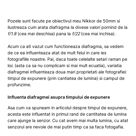
Pozele sunt facute pe obiectivul meu Nikkor de 50mm si
ilustreaza cum arata diafragma la divese valori pornind de la
f/1.8
(cea mai deschisa) pana la
f/22
(cea mai inchisa).
Acum ca ati vazut cum functioneaza diafragma, sa vedem
de ce ea influenteaza atat de mult felul in care ies
fotografiile noastre. Pai, daca toate celelalte setari raman pe
loc (asta ca sa nu complicam si mai mult ecuatia), variatia
diafragmei influenteaza doua mari proprietati ale fotografiei:
timpul de expunere (prin cantiatea de lumina) si campul de
profunzime.
Influenta diafragmei asupra timpului de expunere
Asa cum va spuneam in articolul despre timpul de expunere,
acesta este influentat in primul rand de cantitatea de lumina
care ajunge la senzor. Cu cat avem mai multa lumina, cu atat
senzorul are nevoie de mai putin timp ca sa faca fotogafia.