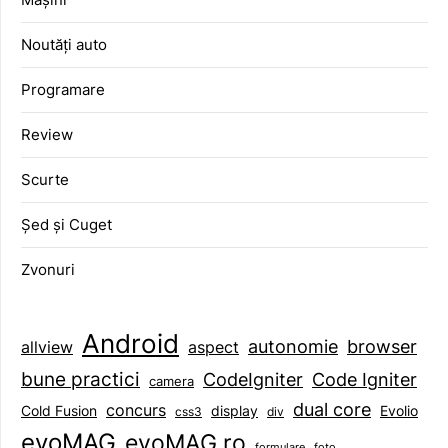
Noutăți auto
Programare
Review
Scurte
Șed și Cuget
Zvonuri
Android
browser
autonomie
aspect
allview
bune practici
CodeIgniter
Code Igniter
camera
dual core
concurs
display
Evolio
Cold Fusion
css3
div
evoMAG
evoMAG.ro
formulare
foto