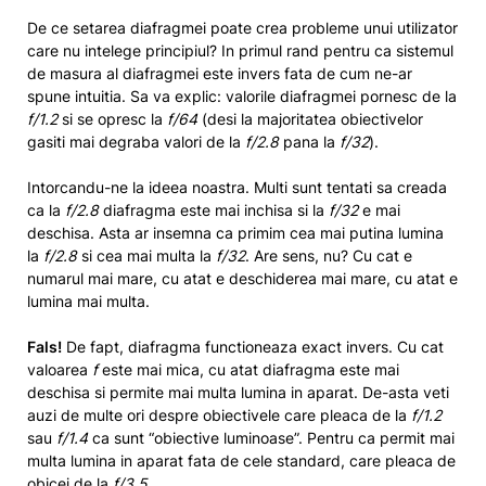
De ce setarea diafragmei poate crea probleme unui utilizator
care nu intelege principiul? In primul rand pentru ca sistemul
de masura al diafragmei este invers fata de cum ne-ar
spune intuitia. Sa va explic: valorile diafragmei pornesc de la
f/1.2
si se opresc la
f/64
(desi la majoritatea obiectivelor
gasiti mai degraba valori de la
f/2.8
pana la
f/32
).
Intorcandu-ne la ideea noastra. Multi sunt tentati sa creada
ca la
f/2.8
diafragma este mai inchisa si la
f/32
e mai
deschisa. Asta ar insemna ca primim cea mai putina lumina
la
f/2.8
si cea mai multa la
f/32
. Are sens, nu? Cu cat e
numarul mai mare, cu atat e deschiderea mai mare, cu atat e
lumina mai multa.
Fals!
De fapt, diafragma functioneaza exact invers. Cu cat
valoarea
f
este mai mica, cu atat diafragma este mai
deschisa si permite mai multa lumina in aparat. De-asta veti
auzi de multe ori despre obiectivele care pleaca de la
f/1.2
sau
f/1.4
ca sunt “obiective luminoase”. Pentru ca permit mai
multa lumina in aparat fata de cele standard, care pleaca de
obicei de la
f/3.5
.