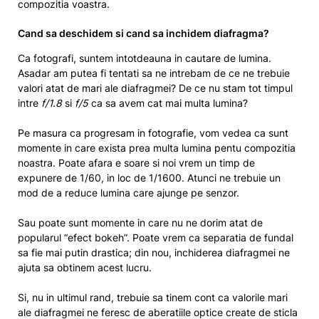
compozitia voastra.
Cand sa deschidem si cand sa inchidem diafragma?
Ca fotografi, suntem intotdeauna in cautare de lumina.
Asadar am putea fi tentati sa ne intrebam de ce ne trebuie
valori atat de mari ale diafragmei? De ce nu stam tot timpul
intre
f/1.8
si
f/5
ca sa avem cat mai multa lumina?
Pe masura ca progresam in fotografie, vom vedea ca sunt
momente in care exista prea multa lumina pentu compozitia
noastra. Poate afara e soare si noi vrem un timp de
expunere de 1/60, in loc de 1/1600. Atunci ne trebuie un
mod de a reduce lumina care ajunge pe senzor.
Sau poate sunt momente in care nu ne dorim atat de
popularul “efect bokeh”. Poate vrem ca separatia de fundal
sa fie mai putin drastica; din nou, inchiderea diafragmei ne
ajuta sa obtinem acest lucru.
Si, nu in ultimul rand, trebuie sa tinem cont ca valorile mari
ale diafragmei ne feresc de aberatiile optice create de sticla