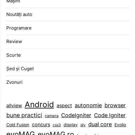
Mașini
Noutăți auto
Programare
Review
Scurte
Șed și Cuget
Zvonuri
Android
browser
autonomie
aspect
allview
bune practici
CodeIgniter
Code Igniter
camera
dual core
concurs
display
Evolio
Cold Fusion
css3
div
evoMAG
evoMAG.ro