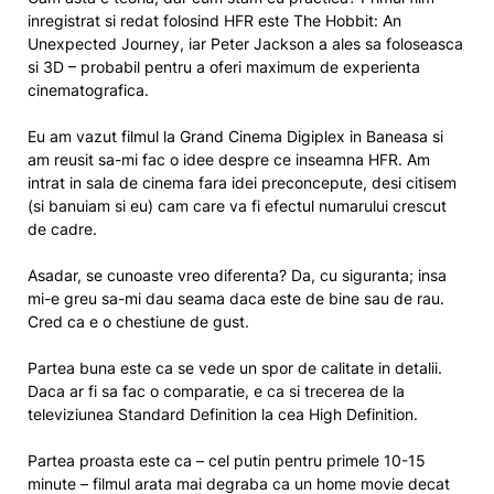
inregistrat si redat folosind HFR este The Hobbit: An
Unexpected Journey, iar Peter Jackson a ales sa foloseasca
si 3D – probabil pentru a oferi maximum de experienta
cinematografica.
Eu am vazut filmul la Grand Cinema Digiplex in Baneasa si
am reusit sa-mi fac o idee despre ce inseamna HFR. Am
intrat in sala de cinema fara idei preconcepute, desi citisem
(si banuiam si eu) cam care va fi efectul numarului crescut
de cadre.
Asadar, se cunoaste vreo diferenta? Da, cu siguranta; insa
mi-e greu sa-mi dau seama daca este de bine sau de rau.
Cred ca e o chestiune de gust.
Partea buna este ca se vede un spor de calitate in detalii.
Daca ar fi sa fac o comparatie, e ca si trecerea de la
televiziunea Standard Definition la cea High Definition.
Partea proasta este ca – cel putin pentru primele 10-15
minute – filmul arata mai degraba ca un home movie decat