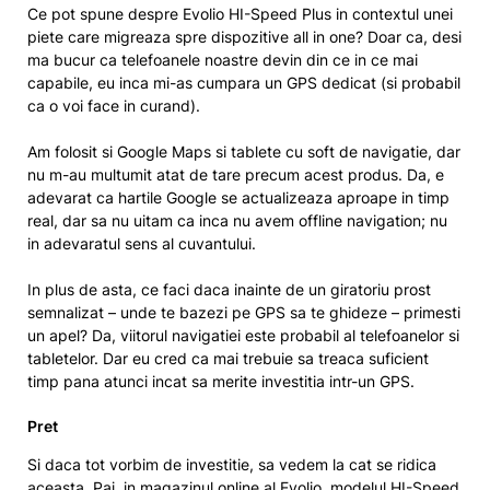
Ce pot spune despre Evolio HI-Speed Plus in contextul unei
piete care migreaza spre dispozitive all in one? Doar ca, desi
ma bucur ca telefoanele noastre devin din ce in ce mai
capabile, eu inca mi-as cumpara un GPS dedicat (si probabil
ca o voi face in curand).
Am folosit si Google Maps si tablete cu soft de navigatie, dar
nu m-au multumit atat de tare precum acest produs. Da, e
adevarat ca hartile Google se actualizeaza aproape in timp
real, dar sa nu uitam ca inca nu avem offline navigation; nu
in adevaratul sens al cuvantului.
In plus de asta, ce faci daca inainte de un giratoriu prost
semnalizat – unde te bazezi pe GPS sa te ghideze – primesti
un apel? Da, viitorul navigatiei este probabil al telefoanelor si
tabletelor. Dar eu cred ca mai trebuie sa treaca suficient
timp pana atunci incat sa merite investitia intr-un GPS.
Pret
Si daca tot vorbim de investitie, sa vedem la cat se ridica
aceasta. Pai, in magazinul online al Evolio, modelul
HI-Speed