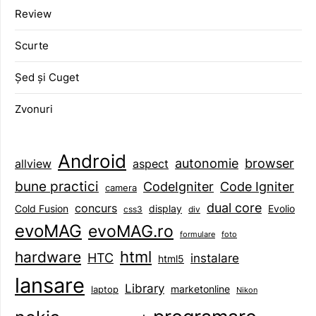
Review
Scurte
Șed și Cuget
Zvonuri
Android
browser
autonomie
aspect
allview
bune practici
CodeIgniter
Code Igniter
camera
dual core
concurs
display
Evolio
Cold Fusion
css3
div
evoMAG
evoMAG.ro
formulare
foto
html
hardware
HTC
instalare
html5
lansare
Library
marketonline
laptop
Nikon