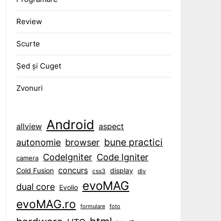
Review
Scurte
Șed și Cuget
Zvonuri
Android
aspect
allview
bune practici
browser
autonomie
CodeIgniter
Code Igniter
camera
concurs
display
Cold Fusion
css3
div
evoMAG
dual core
Evolio
evoMAG.ro
formulare
foto