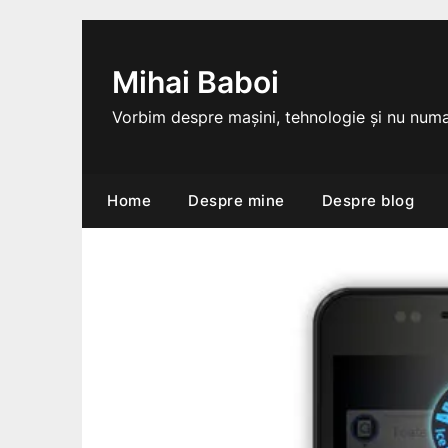
Skip
to
content
Mihai Baboi
Vorbim despre mașini, tehnologie și nu numa
Home
Despre mine
Despre blog