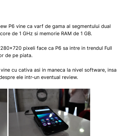
view P6 vine ca varf de gama al segmentului dual
l core de 1 GHz si memorie RAM de 1 GB.
1280×720 pixeli face ca P6 sa intre in trendul Full
or de pe piata.
 vine cu cativa asi in maneca la nivel software, insa
despre ele intr-un eventual review.