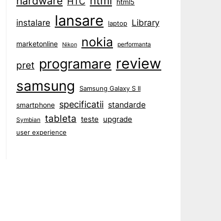
html
hardware
HTC
html5
lansare
instalare
Library
laptop
nokia
marketonline
performanta
Nikon
review
programare
pret
samsung
Samsung Galaxy S II
specificatii
standarde
smartphone
tableta
teste
upgrade
Symbian
user experience