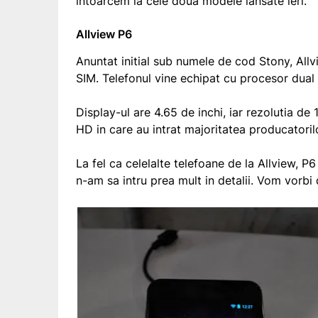
intoarcem la cele doua modele lansate ieri.
Allview P6
Anuntat initial sub numele de cod Stony, All
SIM. Telefonul vine echipat cu procesor dua
Display-ul are 4.65 de inchi, iar rezolutia de 
HD in care au intrat majoritatea producatoril
La fel ca celelalte telefoane de la Allview, P6
n-am sa intru prea mult in detalii. Vom vorbi 