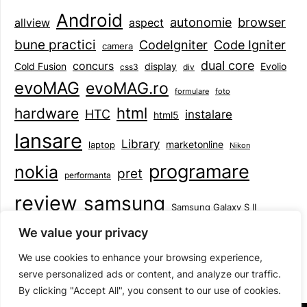
Android
browser
autonomie
aspect
allview
bune practici
CodeIgniter
Code Igniter
camera
dual core
concurs
display
Evolio
Cold Fusion
css3
div
evoMAG
evoMAG.ro
formulare
foto
html
hardware
HTC
instalare
html5
lansare
Library
marketonline
laptop
Nikon
programare
nokia
pret
performanta
review
samsung
Samsung Galaxy S II
tableta
specificatii
standarde
smartphone
We value your privacy
Symbian
teste
upgrade
user experience
We use cookies to enhance your browsing experience,
serve personalized ads or content, and analyze our traffic.
By clicking "Accept All", you consent to our use of cookies.