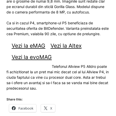
are o grosime de numai 9,8 mm. Imaginile sunt redate clar
pe ecranul durabil din sticlă Gorilla Glass. Modelul dispune
de o camera performanta de 8 MP, cu autofocus.
Ca si in cazul P4, smartphone-ul P5 beneficiaza de
securitatea oferita de BitDefender. Varianta preinstalata este
cea Premium, valabila 90 zile, cu optiune de prelungire.
Vezi la eMAG
Vezi la Altex
Vezi la evoMAG
Telefonul Allview P5 Alldro poate
fi achizitionat la un pret mai mic decat cel al lui Allview P4, in
ciuda faptului ca vine cu procesor dual core. Asta ar trebui
sa-i ofere un avantaj si sa-l faca sa se vanda mai bine decat
predecesorul sau.
Share this:
Facebook
X