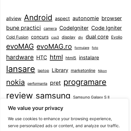
Android
browser
autonomie
aspect
allview
bune practici
CodeIgniter
Code Igniter
camera
dual core
concurs
display
Evolio
Cold Fusion
css3
div
evoMAG
evoMAG.ro
formulare
foto
html
hardware
HTC
instalare
html5
lansare
Library
marketonline
laptop
Nikon
programare
nokia
pret
performanta
review
samsung
Samsung Galaxy S II
tableta
specificatii
standarde
smartphone
We value your privacy
Symbian
teste
upgrade
user experience
We use cookies to enhance your browsing experience,
serve personalized ads or content, and analyze our traffic.