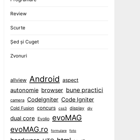
Review
Scurte
Șed și Cuget
Zvonuri
Android
aspect
allview
bune practici
browser
autonomie
CodeIgniter
Code Igniter
camera
concurs
display
Cold Fusion
css3
div
evoMAG
dual core
Evolio
evoMAG.ro
formulare
foto