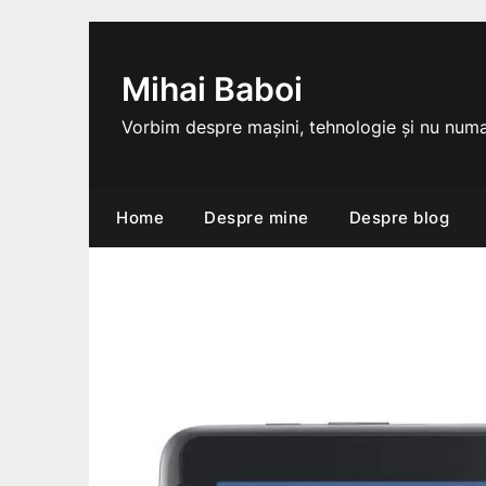
Skip
to
content
Mihai Baboi
Vorbim despre mașini, tehnologie și nu numa
Home
Despre mine
Despre blog