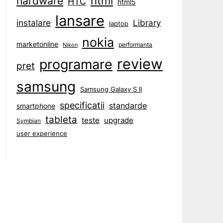
html
hardware
HTC
html5
lansare
instalare
Library
laptop
nokia
marketonline
performanta
Nikon
review
programare
pret
samsung
Samsung Galaxy S II
specificatii
standarde
smartphone
tableta
teste
upgrade
Symbian
user experience