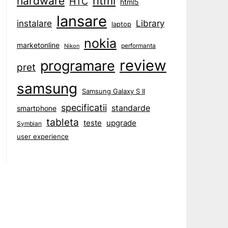
html
hardware
HTC
html5
lansare
instalare
Library
laptop
nokia
marketonline
performanta
Nikon
review
programare
pret
samsung
Samsung Galaxy S II
specificatii
standarde
smartphone
tableta
teste
upgrade
Symbian
user experience