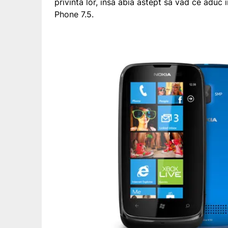
privinta lor, insa abia astept sa vad ce aduc
Phone 7.5.