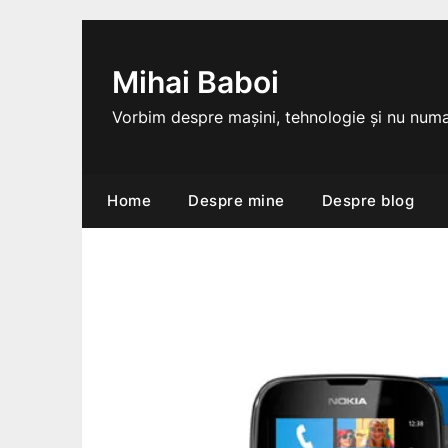
Skip
to
content
Mihai Baboi
Vorbim despre mașini, tehnologie și nu numa
Home
Despre mine
Despre blog