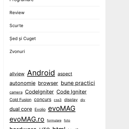
Review
Scurte
Șed și Cuget
Zvonuri
Android
aspect
allview
bune practici
browser
autonomie
CodeIgniter
Code Igniter
camera
concurs
display
Cold Fusion
css3
div
evoMAG
dual core
Evolio
evoMAG.ro
formulare
foto