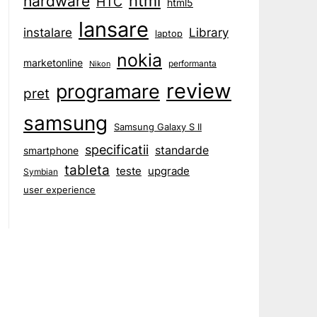
html
hardware
HTC
html5
lansare
instalare
Library
laptop
nokia
marketonline
performanta
Nikon
review
programare
pret
samsung
Samsung Galaxy S II
specificatii
standarde
smartphone
tableta
teste
upgrade
Symbian
user experience