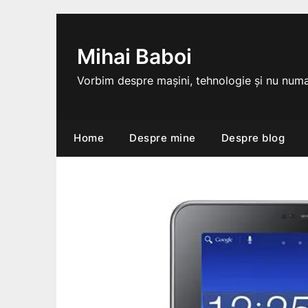
Skip
to
content
Mihai Baboi
Vorbim despre mașini, tehnologie și nu numa
Home
Despre mine
Despre blog