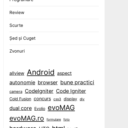
Review
Scurte
Șed și Cuget
Zvonuri
Android
aspect
allview
bune practici
browser
autonomie
CodeIgniter
Code Igniter
camera
concurs
display
Cold Fusion
css3
div
evoMAG
dual core
Evolio
evoMAG.ro
formulare
foto