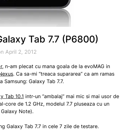
laxy Tab 7.7 (P6800)
n April 2, 2012
r
, n-am plecat cu mana goala de la evoMAG in
Nexus
. Ca sa-mi “treaca supararea” ca am ramas
 la Samsung: Galaxy Tab 7.7.
y Tab 10.1
intr-un “ambalaj” mai mic si mai usor de
ual-core de 1.2 GHz, modelul 7.7 pluseaza cu un
 Galaxy Note).
alaxy Tab 7.7 in cele 7 zile de testare.