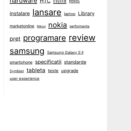
html
hardware
HTC
html5
lansare
instalare
Library
laptop
nokia
marketonline
performanta
Nikon
review
programare
pret
samsung
Samsung Galaxy S II
specificatii
standarde
smartphone
tableta
teste
upgrade
Symbian
user experience