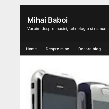
Skip
to
content
Mihai Baboi
Vorbim despre mașini, tehnologie și nu numa
Home
Despre mine
Despre blog