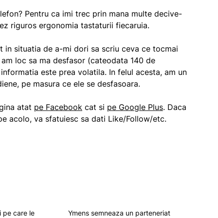
lefon? Pentru ca imi trec prin mana multe decive-
ez riguros ergonomia tastaturii fiecaruia.
t in situatia de a-mi dori sa scriu ceva ce tocmai
u am loc sa ma desfasor (cateodata 140 de
nformatia este prea volatila. In felul acesta, am un
diene, pe masura ce ele se desfasoara.
agina atat
pe Facebook
cat si
pe Google Plus
. Daca
 pe acolo, va sfatuiesc sa dati Like/Follow/etc.
i pe care le
Ymens semneaza un parteneriat