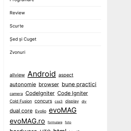
Review
Scurte
Șed și Cuget
Zvonuri
Android
aspect
allview
bune practici
browser
autonomie
CodeIgniter
Code Igniter
camera
concurs
display
Cold Fusion
css3
div
evoMAG
dual core
Evolio
evoMAG.ro
formulare
foto