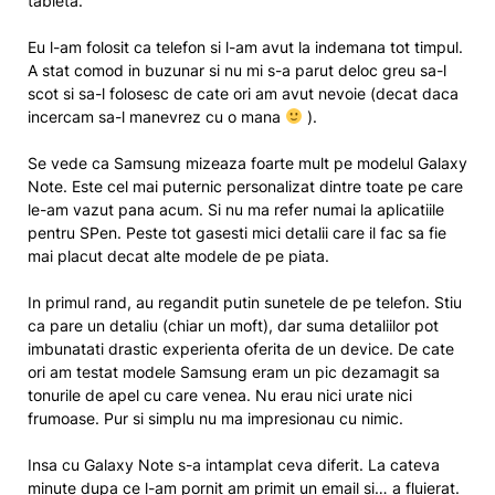
tableta.
Eu l-am folosit ca telefon si l-am avut la indemana tot timpul.
A stat comod in buzunar si nu mi s-a parut deloc greu sa-l
scot si sa-l folosesc de cate ori am avut nevoie (decat daca
incercam sa-l manevrez cu o mana
).
Se vede ca Samsung mizeaza foarte mult pe modelul Galaxy
Note. Este cel mai puternic personalizat dintre toate pe care
le-am vazut pana acum. Si nu ma refer numai la aplicatiile
pentru SPen. Peste tot gasesti mici detalii care il fac sa fie
mai placut decat alte modele de pe piata.
In primul rand, au regandit putin sunetele de pe telefon. Stiu
ca pare un detaliu (chiar un moft), dar suma detaliilor pot
imbunatati drastic experienta oferita de un device. De cate
ori am testat modele Samsung eram un pic dezamagit sa
tonurile de apel cu care venea. Nu erau nici urate nici
frumoase. Pur si simplu nu ma impresionau cu nimic.
Insa cu Galaxy Note s-a intamplat ceva diferit. La cateva
minute dupa ce l-am pornit am primit un email si… a fluierat.