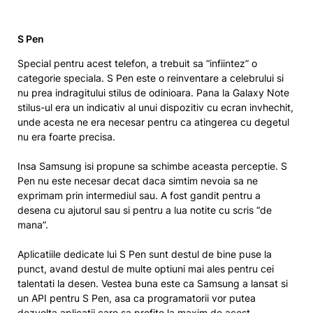
S Pen
Special pentru acest telefon, a trebuit sa “infiintez” o
categorie speciala. S Pen este o reinventare a celebrului si
nu prea indragitului stilus de odinioara. Pana la Galaxy Note
stilus-ul era un indicativ al unui dispozitiv cu ecran invhechit,
unde acesta ne era necesar pentru ca atingerea cu degetul
nu era foarte precisa.
Insa Samsung isi propune sa schimbe aceasta perceptie. S
Pen nu este necesar decat daca simtim nevoia sa ne
exprimam prin intermediul sau. A fost gandit pentru a
desena cu ajutorul sau si pentru a lua notite cu scris “de
mana”.
Aplicatiile dedicate lui S Pen sunt destul de bine puse la
punct, avand destul de multe optiuni mai ales pentru cei
talentati la desen. Vestea buna este ca Samsung a lansat si
un API pentru S Pen, asa ca programatorii vor putea
dezvolta aplicatii care sa profite la maxim de acest