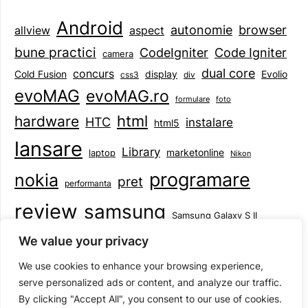
Android
browser
autonomie
aspect
allview
bune practici
CodeIgniter
Code Igniter
camera
dual core
concurs
display
Evolio
Cold Fusion
css3
div
evoMAG
evoMAG.ro
formulare
foto
html
hardware
HTC
instalare
html5
lansare
Library
marketonline
laptop
Nikon
programare
nokia
pret
performanta
review
samsung
Samsung Galaxy S II
tableta
specificatii
standarde
smartphone
We value your privacy
Symbian
teste
upgrade
user experience
We use cookies to enhance your browsing experience,
serve personalized ads or content, and analyze our traffic.
By clicking "Accept All", you consent to our use of cookies.