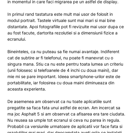
in momentul in care faci migrarea pe un astfel de display.
In primul rand tastatura este mult mai usor de folosit in
modul portrait. Tastele virtuale sunt mai mari si mai bine
distantate. Apoi fotografiile pot fi revizuite mai usor dupa ce
au fost facute, dartorita rezolutiei si a dimensiunii fizice a
ecranului.
Bineinteles, ca nu puteau sa fie numai avantaje. Indiferent
cat de subtire ar fi telefonul, nu poate fi manevrat cu o
singura mana. Stiu ca nu este pentru toata lumea un criteriu
(unii folosesc si telefoanele de 4 inchi cu doua maini), dar
mie mi se pare important. Ideea smartphone-urilor este de
portabilitate, iar folosirea cu doua maini diminueaza din
aceasta experienta.
De asemenea am observat ca nu toate aplicatiile sunt
pregatite sa faca fata unui astfel de ecran. Am incercat sa
ma joc Asphalt 5 si am observat ca afisarea era tare ciudata.
Nu reusea sa umple tot ecranul si ceva nu parea in regula.
Probabil ca versiunile urmatoare de aplicatii vor face fata si
rezolutiilor mai mari, dar deocamdata aveti grija ce instalati.