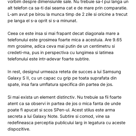
vorbim despre dimensiunile sale. Nu trebuie sa-l pui langa un
alt telefon ca sa-ti dai seama cat e de mare prin comparatie.
L-am avut pe birou la munca timp de 2 zile si oricine a trecut
pe langa el s-a oprit si s-a minunat.
Ceea ce este insa si mai frapant decat diagonala mare a
telefonului este grosimea foarte mica a acestuia. Are 9.65
mm grosime, adica ceva mai putin de un centimetru si
credeti-ma, pus in perspectiva cu lungimea si latimea
telefonului este intr-adevar foarte subtire.
In rest, designul urmeaza reteta de succes a lui Samsung
Galaxy S II, cu un capac cu grip pe toata suprafata din
spate, insa fara umflatura specifica din partea de jos.
Si mai exista un element distinctiv. Nu trebuie sa fii foarte
atent ca sa observi in partea de jos o mica fanta de unde
poate fi apucat si scos SPen-ul. Acest stilus este arma
secreta a lui Galaxy Note. Subtire si comod, vine sa
redefineasca perceptia publicului larg in legatura cu aceste
dispozitive.