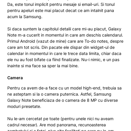
Da, este tonul implicit pentru mesaje si email-uri. Si tonul
pentru apeluri este mai placut decat ce am intalnit pana
acum la Samsung.
Si daca suntem la capitolul detalii care mi-au placut, Galaxy
Note m-a cucerit in momentul in care am deschis calendarul.
Primul Android (vazut de mine) care are To-do notes, despre
care am tot scris. Din pacate ele dispar din widget-ul de
calendar in momentul in care le trece data limita, chiar daca
ele nu au fost bifate ca fiind finalizate. Nu-i nimic, e un pas
inainte si ma face sa sper la mai bine.
Camera
Pentru ca avem de-a face cu un model high-end, trebuia sa
ne asteptam si la o camera puternica. Astfel, Samsung
Galaxy Note beneficiaza de o camera de 8 MP cu diverse
moduri presetate.
Nu le-am cercetat pe toate (pentru unele nici nu aveam
cadrul necesar). Are mod panorama, recunoasterea
zambetului si a fetei, plus alte facilitati pe care nu le-am